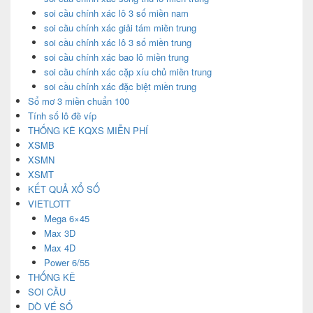
soi cầu chính xác lô 3 số miền nam
soi cầu chính xác giải tám miền trung
soi cầu chính xác lô 3 số miền trung
soi cầu chính xác bao lô miền trung
soi cầu chính xác cặp xíu chủ miền trung
soi cầu chính xác đặc biệt miền trung
Sổ mơ 3 miền chuẩn 100
Tính số lô đề víp
THỐNG KÊ KQXS MIỄN PHÍ
XSMB
XSMN
XSMT
KẾT QUẢ XỔ SỐ
VIETLOTT
Mega 6×45
Max 3D
Max 4D
Power 6/55
THỐNG KÊ
SOI CẦU
DÒ VÉ SỐ