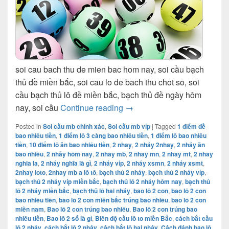
soi cau bach thu de mien bac hom nay, soi cầu bạch
thủ đề miền bắc, soi cau lo de bach thu chot so, soi
cầu bạch thủ lô đề miền bắc, bạch thủ đề ngày hôm
soi cầu lô bạch thủ 2 nháy m
nay, soi cầu
Continue reading
→
Posted in
Soi cầu mb chính xác
,
Soi cầu mb víp
|
Tagged
1 điểm đề
bao nhiêu tiền
,
1 điểm lô 3 càng bao nhiêu tiền
,
1 điểm lô bao nhiêu
tiền
,
10 điểm lô ăn bao nhiêu tiền
,
2 nhay
,
2 nháy 2nhay
,
2 nháy ăn
bao nhiêu
,
2 nháy hôm nay
,
2 nhay mb
,
2 nhay mn
,
2 nhay mt
,
2 nhay
nghia la
,
2 nháy nghĩa là gì
,
2 nháy víp
,
2 nháy xsmn
,
2 nháy xsmt
,
2nhay loto
,
2nhay mb a lô tô
,
bạch thủ 2 nháy
,
bạch thủ 2 nháy víp
,
bạch thủ 2 nháy víp miền bắc
,
bạch thủ lô 2 nháy hôm nay
,
bạch thủ
lô 2 nháy miền bắc
,
bạch thủ lô hai nháy
,
bao lô 2 con
,
bao lô 2 con
bao nhiêu tiền
,
bao lô 2 con miền bắc trúng bao nhiêu
,
bao lô 2 con
miền nam
,
Bao lô 2 con trúng bao nhiêu
,
Bao lô 2 con trúng bao
nhiêu tiền
,
Bao lô 2 số là gì
,
Biên độ cầu lô to miền Bắc
,
cách bắt cầu
lô 2 nháy
,
cách bắt lô 2 nháy
,
cách bắt lô hai nháy
,
Cách đánh bao lô