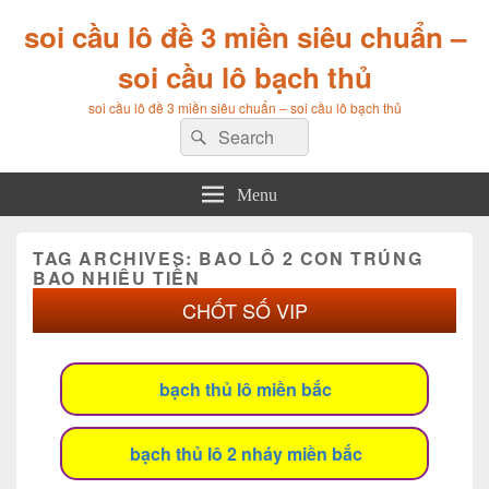
soi cầu lô đề 3 miền siêu chuẩn –
soi cầu lô bạch thủ
soi cầu lô đề 3 miền siêu chuẩn – soi cầu lô bạch thủ
Search
Search
for:
Menu
TAG ARCHIVES:
BAO LÔ 2 CON TRÚNG
BAO NHIÊU TIỀN
CHỐT SỐ VIP
bạch thủ lô miền bắc
bạch thủ lô 2 nháy miền bắc