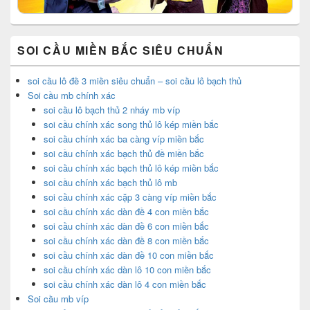
SOI CẦU MIỀN BẮC SIÊU CHUẨN
soi cầu lô đề 3 miền siêu chuẩn – soi cầu lô bạch thủ
Soi cầu mb chính xác
soi cầu lô bạch thủ 2 nháy mb víp
soi cầu chính xác song thủ lô kép miền bắc
soi cầu chính xác ba càng víp miền bắc
soi cầu chính xác bạch thủ đề miền bắc
soi cầu chính xác bạch thủ lô kép miền bắc
soi cầu chính xác bạch thủ lô mb
soi cầu chính xác cặp 3 càng víp miền bắc
soi cầu chính xác dàn đề 4 con miền bắc
soi cầu chính xác dàn đề 6 con miền bắc
soi cầu chính xác dàn đề 8 con miền bắc
soi cầu chính xác dàn đề 10 con miền bắc
soi cầu chính xác dàn lô 10 con miền bắc
soi cầu chính xác dàn lô 4 con miền bắc
Soi cầu mb víp