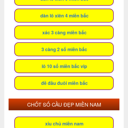
dàn lô xiên 4 miền bắc
xác 3 càng miền bắc
3 càng 2 số miền bắc
lô 10 số miền bắc vip
đề đầu đuôi miền bắc
CHỐT SỐ CẦU ĐẸP MIỀN NAM
xỉu chủ miền nam