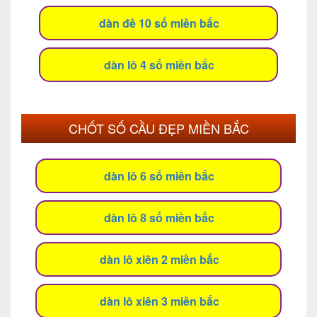
dàn đề 10 số miền bắc
dàn lô 4 số miền bắc
CHỐT SỐ CẦU ĐẸP MIỀN BẮC
dàn lô 6 số miền bắc
dàn lô 8 số miền bắc
dàn lô xiên 2 miền bắc
dàn lô xiên 3 miền bắc