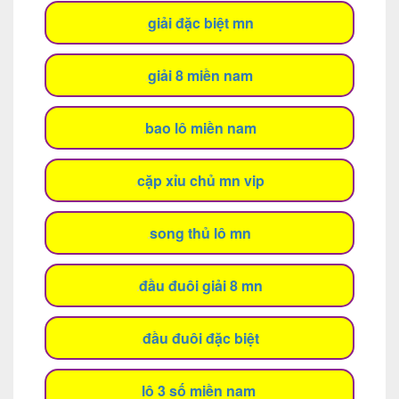
giải đặc biệt mn
giải 8 miền nam
bao lô miền nam
cặp xỉu chủ mn vip
song thủ lô mn
đầu đuôi giải 8 mn
đầu đuôi đặc biệt
lô 3 số miền nam