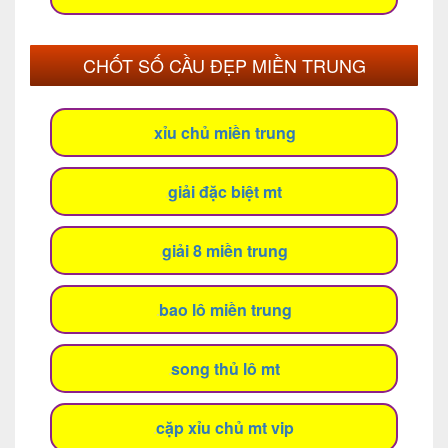
CHỐT SỐ CẦU ĐẸP MIỀN TRUNG
xỉu chủ miền trung
giải đặc biệt mt
giải 8 miền trung
bao lô miền trung
song thủ lô mt
cặp xỉu chủ mt vip