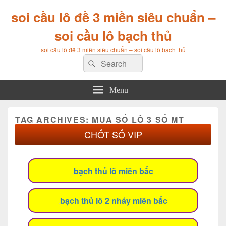
soi cầu lô đề 3 miền siêu chuẩn –
soi cầu lô bạch thủ
soi cầu lô đề 3 miền siêu chuẩn – soi cầu lô bạch thủ
Search
Search
for:
Menu
TAG ARCHIVES:
MUA SỐ LÔ 3 SỐ MT
CHỐT SỐ VIP
bạch thủ lô miền bắc
bạch thủ lô 2 nháy miền bắc