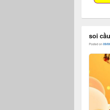
soi cầu
Posted on
09/0