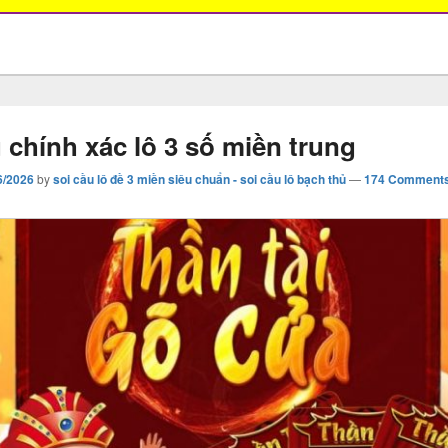
 chính xác lô 3 số miền trung
6/2026
by
soi cầu lô đề 3 miền siêu chuẩn - soi cầu lô bạch thủ
—
174 Comment