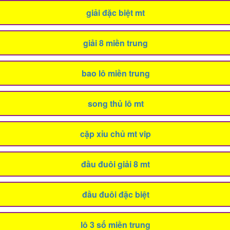
giải đặc biệt mt
giải 8 miền trung
bao lô miền trung
song thủ lô mt
cặp xỉu chủ mt vip
đầu đuôi giải 8 mt
đầu đuôi đặc biệt
lô 3 số miền trung