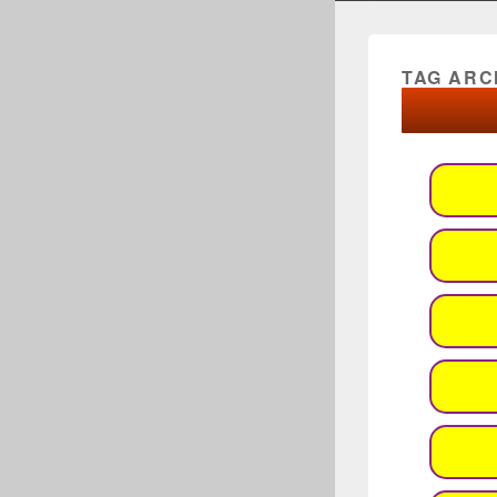
TAG ARC