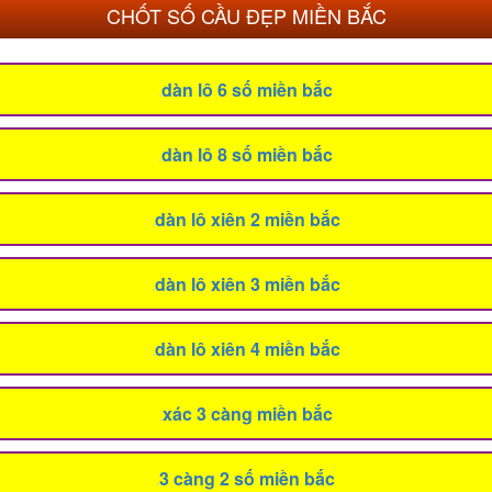
CHỐT SỐ CẦU ĐẸP MIỀN BẮC
dàn lô 6 số miền bắc
dàn lô 8 số miền bắc
dàn lô xiên 2 miền bắc
dàn lô xiên 3 miền bắc
dàn lô xiên 4 miền bắc
xác 3 càng miền bắc
3 càng 2 số miền bắc