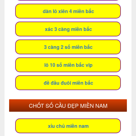
dàn lô xiên 4 miền bắc
xác 3 càng miền bắc
3 càng 2 số miền bắc
lô 10 số miền bắc vip
đề đầu đuôi miền bắc
CHỐT SỐ CẦU ĐẸP MIỀN NAM
xỉu chủ miền nam