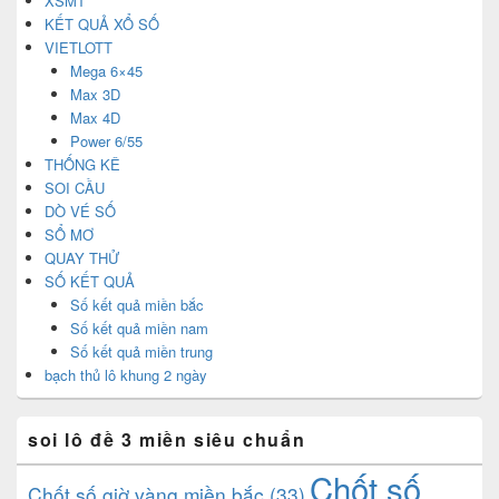
XSMT
KẾT QUẢ XỔ SỐ
VIETLOTT
Mega 6×45
Max 3D
Max 4D
Power 6/55
THỐNG KÊ
SOI CẦU
DÒ VÉ SỐ
SỔ MƠ
QUAY THỬ
SỐ KẾT QUẢ
Số kết quả miền bắc
Số kết quả miền nam
Số kết quả miền trung
bạch thủ lô khung 2 ngày
soi lô đề 3 miền siêu chuẩn
Chốt số
Chốt số giờ vàng miền bắc
(33)