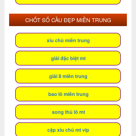
CHỐT SỐ CẦU ĐẸP MIỀN TRUNG
xỉu chủ miền trung
giải đặc biệt mt
giải 8 miền trung
bao lô miền trung
song thủ lô mt
cặp xỉu chủ mt vip