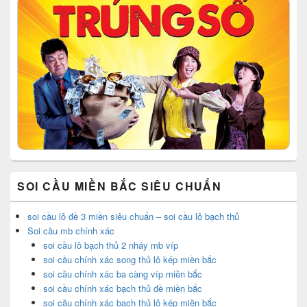
SOI CẦU MIỀN BẮC SIÊU CHUẨN
soi cầu lô đề 3 miền siêu chuẩn – soi cầu lô bạch thủ
Soi cầu mb chính xác
soi cầu lô bạch thủ 2 nháy mb víp
soi cầu chính xác song thủ lô kép miền bắc
soi cầu chính xác ba càng víp miền bắc
soi cầu chính xác bạch thủ đề miền bắc
soi cầu chính xác bạch thủ lô kép miền bắc