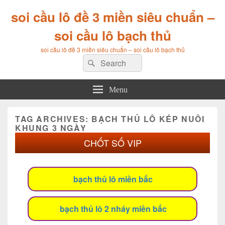
soi cầu lô đề 3 miền siêu chuẩn –
soi cầu lô bạch thủ
soi cầu lô đề 3 miền siêu chuẩn – soi cầu lô bạch thủ
Search
Search
for:
Menu
TAG ARCHIVES:
BẠCH THỦ LÔ KÉP NUÔI
KHUNG 3 NGÀY
CHỐT SỐ VIP
bạch thủ lô miền bắc
bạch thủ lô 2 nháy miền bắc