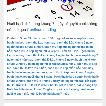
Nuôi bạch thủ trong khung 7 ngày bí quyết chơi không
Nuôi bạch thủ trong khung 7 
nên bỏ qua
Continue reading
→
Posted in
Sổ mơ 3 miền chuẩn 100
|
Tagged
an so lo kep hom nay
,
bach thu kep
,
bach thu kep hom nay
,
bạch thủ kép khung 2 ngày
,
bạch thủ kép khung 5 ngày
,
bach thu kep mb
,
bạch thủ kép miền
bắc
,
bạch thủ lô kép
,
bạch thủ lô kép 100 cầu siêu vip
,
Bạch thủ lô
kép hôm nay
,
bạch thủ lô kép khung 2 ngày
,
bạch thủ lô kép khung 2
ngày ngày hôm nay
,
bạch thủ lô kép khung 3 ngày
,
bạch thủ lô kép
khung 3 ngày 3 miền
,
bạch thủ lô kép khung 5 ngày
,
bach thu lo kep
mb
,
bạch thủ lô kép miền bắc
,
bạch thủ lô kép miền bắc hôm nay
,
bạch thủ lô kép ngày hôm nay
,
bạch thủ lô kép nuôi khung 2 ngày
,
bạch thủ lô kép nuôi khung 3 ngày
,
bach thu lo kep xsmb
,
bạch thủ lô
khung 2 ngày
,
bạch thủ lô khung 3 ngày
,
bắt bạch thủ kép
,
bắt bạch
thủ lô
,
BẮT CẦU LÔ KÉP XSMB
,
bat lo
,
bat lo chuan
,
bat lo dang kep
,
Nuôi bạch thủ trong khung 7 ngày bí quyết chơi không nên bỏ qua
,
nuôi lô bạch thủ
,
nuôi lô bạch thủ khung 7 ngày