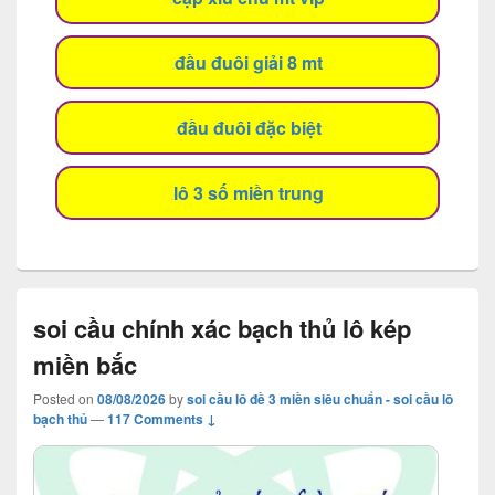
đầu đuôi giải 8 mt
đầu đuôi đặc biệt
lô 3 số miền trung
soi cầu chính xác bạch thủ lô kép
miền bắc
Posted on
08/08/2026
by
soi cầu lô đề 3 miền siêu chuẩn - soi cầu lô
bạch thủ
—
117 Comments ↓