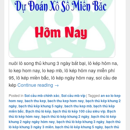
nuôi lô song thủ khung 3 ngày bất bại, lô kép hôm na,
lo kep hom nay, lo kep mb, lô kép hôm nay miễn phí
95, lô kép miền bắc, lô kép ngày hôm nay, soi cầu de
soi cầu chính xác bạch thủ lô kép mi
kép
Continue reading
→
Posted in
Soi cầu mb chính xác
,
Soi cầu mb víp
|
Tagged
an so lo kep
hom nay
,
bach thu kep
,
bach thu kep hom nay
,
bạch thủ kép khung 2
ngày
,
bạch thủ kép khung 5 ngày
,
bach thu kep mb
,
bạch thủ kép
miền bắc
,
Bạch thủ lô kép
,
bạch thủ lô kép 100 cầu siêu vip
,
Bạch
thủ lô kép hôm nay
,
bạch thủ lô kép khung 2 ngày
,
bạch thủ lô kép
khung 2 ngày ngày hôm nay
,
bạch thủ lô kép khung 3 ngày
,
bạch thủ
lô kép khung 3 ngày 3 miền
,
bạch thủ lô kép khung 5 ngày
,
bạch thủ