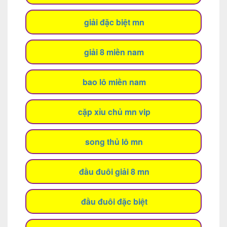
giải đặc biệt mn
giải 8 miền nam
bao lô miền nam
cặp xỉu chủ mn vip
song thủ lô mn
đầu đuôi giải 8 mn
đầu đuôi đặc biệt