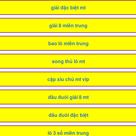
giải đặc biệt mt
giải 8 miền trung
bao lô miền trung
song thủ lô mt
cặp xỉu chủ mt vip
đầu đuôi giải 8 mt
đầu đuôi đặc biệt
lô 3 số miền trung