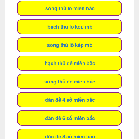
song thủ lô miền bắc
bạch thủ lô kép mb
song thủ lô kép mb
bạch thủ đề miền bắc
song thủ đề miền bắc
dàn đề 4 số miền bắc
dàn đề 6 số miền bắc
dàn đề 8 số miền bắc