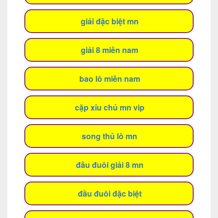
giải đặc biệt mn
giải 8 miền nam
bao lô miền nam
cặp xỉu chủ mn vip
song thủ lô mn
đầu đuôi giải 8 mn
đầu đuôi đặc biệt