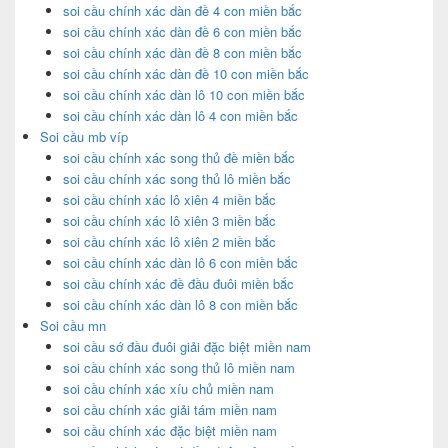
soi cầu chính xác dàn đề 4 con miền bắc
soi cầu chính xác dàn đề 6 con miền bắc
soi cầu chính xác dàn đề 8 con miền bắc
soi cầu chính xác dàn đề 10 con miền bắc
soi cầu chính xác dàn lô 10 con miền bắc
soi cầu chính xác dàn lô 4 con miền bắc
Soi cầu mb víp
soi cầu chính xác song thủ đề miền bắc
soi cầu chính xác song thủ lô miền bắc
soi cầu chính xác lô xiên 4 miền bắc
soi cầu chính xác lô xiên 3 miền bắc
soi cầu chính xác lô xiên 2 miền bắc
soi cầu chính xác dàn lô 6 con miền bắc
soi cầu chính xác đề đầu đuôi miền bắc
soi cầu chính xác dàn lô 8 con miền bắc
Soi cầu mn
soi cầu sớ đầu đuôi giải đặc biệt miền nam
soi cầu chính xác song thủ lô miền nam
soi cầu chính xác xíu chủ miền nam
soi cầu chính xác giải tám miền nam
soi cầu chính xác đặc biệt miền nam