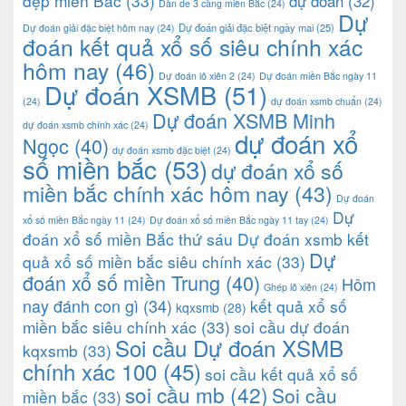
đẹp miền Bắc
(33)
dự đoán
(32)
Dàn de 3 càng miền Bắc
(24)
Dự
Dự đoán giải đặc biệt ngày mai
(25)
Dự đoán giải đặc biệt hôm nay
(24)
đoán kết quả xổ số siêu chính xác
hôm nay
(46)
Dự đoán lô xiên 2
(24)
Dự đoán miền Bắc ngày 11
Dự đoán XSMB
(51)
(24)
dự đoán xsmb chuẩn
(24)
Dự đoán XSMB Minh
dự đoán xsmb chính xác
(24)
dự đoán xổ
Ngọc
(40)
dự đoán xsmb đặc biệt
(24)
số miền bắc
(53)
dự đoán xổ số
miền bắc chính xác hôm nay
(43)
Dự đoán
Dự
xổ số miền Bắc ngày 11
(24)
Dự đoán xổ số miền Bắc ngày 11 tay
(24)
đoán xổ số miền Bắc thứ sáu Dự đoán xsmb kết
Dự
quả xổ số miền bắc siêu chính xác
(33)
đoán xổ số miền Trung
(40)
Hôm
Ghép lô xiên
(24)
nay đánh con gì
(34)
kết quả xổ số
kqxsmb
(28)
miền bắc siêu chính xác
(33)
soi cầu dự đoán
Soi cầu Dự đoán XSMB
kqxsmb
(33)
chính xác 100
(45)
soi cầu kết quả xổ số
soi cầu mb
(42)
Soi cầu
miền bắc
(33)