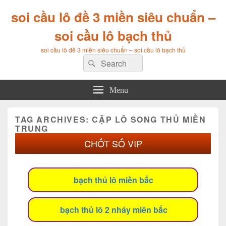
soi cầu lô đề 3 miền siêu chuẩn –
soi cầu lô bạch thủ
soi cầu lô đề 3 miền siêu chuẩn – soi cầu lô bạch thủ
Search
Search
for:
Menu
TAG ARCHIVES:
CẶP LÔ SONG THỦ MIỀN
TRUNG
CHỐT SỐ VIP
bạch thủ lô miền bắc
bạch thủ lô 2 nháy miền bắc