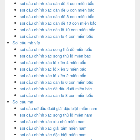
soi cầu chính xác dàn đề 4 con miền bắc
soi cầu chính xác dàn đề 6 con miền bắc
soi cầu chính xác dàn đề 8 con miền bắc
soi cầu chính xác dàn đề 10 con miền bắc
soi cầu chính xác dàn lô 10 con miền bắc
soi cầu chính xác dàn lô 4 con miền bắc
Soi cầu mb víp
soi cầu chính xác song thủ đề miền bắc
soi cầu chính xác song thủ lô miền bắc
soi cầu chính xác lô xiên 4 miền bắc
soi cầu chính xác lô xiên 3 miền bắc
soi cầu chính xác lô xiên 2 miền bắc
soi cầu chính xác dàn lô 6 con miền bắc
soi cầu chính xác đề đầu đuôi miền bắc
soi cầu chính xác dàn lô 8 con miền bắc
Soi cầu mn
soi cầu sớ đầu đuôi giải đặc biệt miền nam
soi cầu chính xác song thủ lô miền nam
soi cầu chính xác xíu chủ miền nam
soi cầu chính xác giải tám miền nam
soi cầu chính xác đặc biệt miền nam