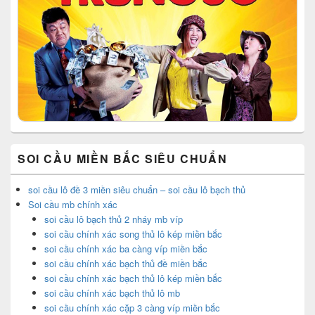
SOI CẦU MIỀN BẮC SIÊU CHUẨN
soi cầu lô đề 3 miền siêu chuẩn – soi cầu lô bạch thủ
Soi cầu mb chính xác
soi cầu lô bạch thủ 2 nháy mb víp
soi cầu chính xác song thủ lô kép miền bắc
soi cầu chính xác ba càng víp miền bắc
soi cầu chính xác bạch thủ đề miền bắc
soi cầu chính xác bạch thủ lô kép miền bắc
soi cầu chính xác bạch thủ lô mb
soi cầu chính xác cặp 3 càng víp miền bắc