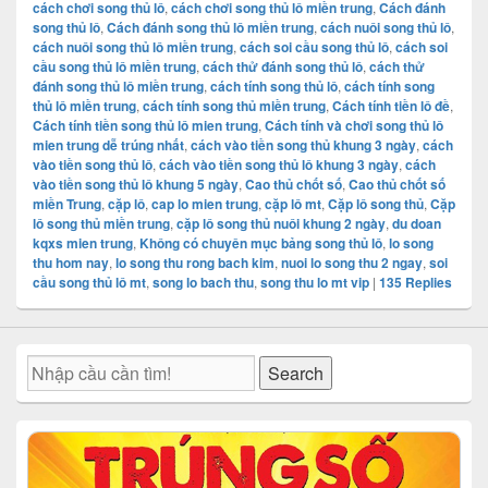
cách chơi song thủ lô
,
cách chơi song thủ lô miền trung
,
Cách đánh
song thủ lô
,
Cách đánh song thủ lô miền trung
,
cách nuôi song thủ lô
,
cách nuôi song thủ lô miền trung
,
cách soi cầu song thủ lô
,
cách soi
cầu song thủ lô miền trung
,
cách thử đánh song thủ lô
,
cách thử
đánh song thủ lô miền trung
,
cách tính song thủ lô
,
cách tính song
thủ lô miền trung
,
cách tính song thủ miền trung
,
Cách tính tiền lô đề
,
Cách tính tiền song thủ lô mien trung
,
Cách tính và chơi song thủ lô
mien trung dễ trúng nhất
,
cách vào tiền song thủ khung 3 ngày
,
cách
vào tiền song thủ lô
,
cách vào tiền song thủ lô khung 3 ngày
,
cách
vào tiền song thủ lô khung 5 ngày
,
Cao thủ chốt số
,
Cao thủ chốt số
miền Trung
,
cặp lô
,
cap lo mien trung
,
cặp lô mt
,
Cặp lô song thủ
,
Cặp
lô song thủ miền trung
,
cặp lô song thủ nuôi khung 2 ngày
,
du doan
kqxs mien trung
,
Không có chuyên mục bảng song thủ lô
,
lo song
thu hom nay
,
lo song thu rong bach kim
,
nuoi lo song thu 2 ngay
,
soi
cầu song thủ lô mt
,
song lo bach thu
,
song thu lo mt vip
|
135
Replies
Search