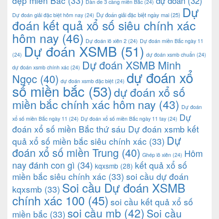
đẹp miền Bắc
(33)
dự đoán
(32)
Dàn de 3 càng miền Bắc
(24)
Dự
Dự đoán giải đặc biệt ngày mai
(25)
Dự đoán giải đặc biệt hôm nay
(24)
đoán kết quả xổ số siêu chính xác
hôm nay
(46)
Dự đoán lô xiên 2
(24)
Dự đoán miền Bắc ngày 11
Dự đoán XSMB
(51)
(24)
dự đoán xsmb chuẩn
(24)
Dự đoán XSMB Minh
dự đoán xsmb chính xác
(24)
dự đoán xổ
Ngọc
(40)
dự đoán xsmb đặc biệt
(24)
số miền bắc
(53)
dự đoán xổ số
miền bắc chính xác hôm nay
(43)
Dự đoán
Dự
xổ số miền Bắc ngày 11
(24)
Dự đoán xổ số miền Bắc ngày 11 tay
(24)
đoán xổ số miền Bắc thứ sáu Dự đoán xsmb kết
Dự
quả xổ số miền bắc siêu chính xác
(33)
đoán xổ số miền Trung
(40)
Hôm
Ghép lô xiên
(24)
nay đánh con gì
(34)
kết quả xổ số
kqxsmb
(28)
miền bắc siêu chính xác
(33)
soi cầu dự đoán
Soi cầu Dự đoán XSMB
kqxsmb
(33)
chính xác 100
(45)
soi cầu kết quả xổ số
soi cầu mb
(42)
Soi cầu
miền bắc
(33)