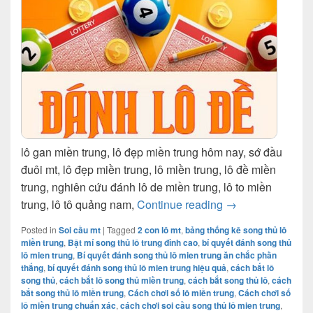
lô gan miền trung, lô đẹp miền trung hôm nay, sớ đầu
đuôi mt, lô đẹp miền trung, lô miền trung, lô đề miền
trung, nghiên cứu đánh lô de miền trung, lô to miền
soi cầu chính xác
trung, lô tô quảng nam,
Continue reading
→
Posted in
Soi cầu mt
|
Tagged
2 con lô mt
,
bảng thống kê song thủ lô
miền trung
,
Bật mí song thủ lô trung đỉnh cao
,
bí quyết đánh song thủ
lô mien trung
,
Bí quyết đánh song thủ lô mien trung ăn chắc phần
thắng
,
bí quyết đánh song thủ lô mien trung hiệu quả
,
cách bắt lô
song thủ
,
cách bắt lô song thủ miền trung
,
cách bắt song thủ lô
,
cách
bắt song thủ lô miền trung
,
Cách chơi số lô miền trung
,
Cách chơi số
lô miền trung chuẩn xác
,
cách chơi soi cầu song thủ lô mien trung
,