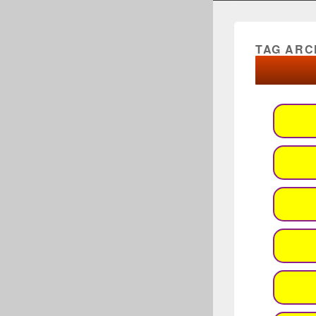
TAG ARC