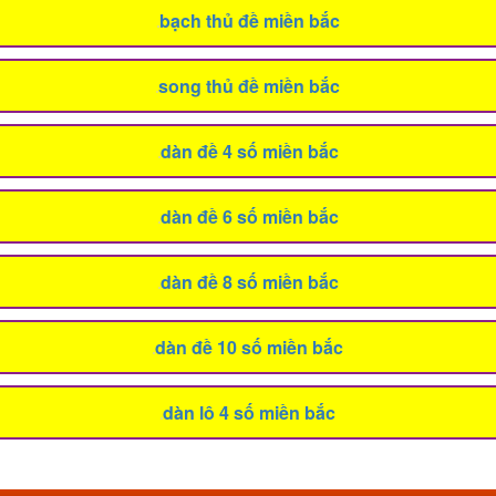
bạch thủ đề miền bắc
song thủ đề miền bắc
dàn đề 4 số miền bắc
dàn đề 6 số miền bắc
dàn đề 8 số miền bắc
dàn đề 10 số miền bắc
dàn lô 4 số miền bắc