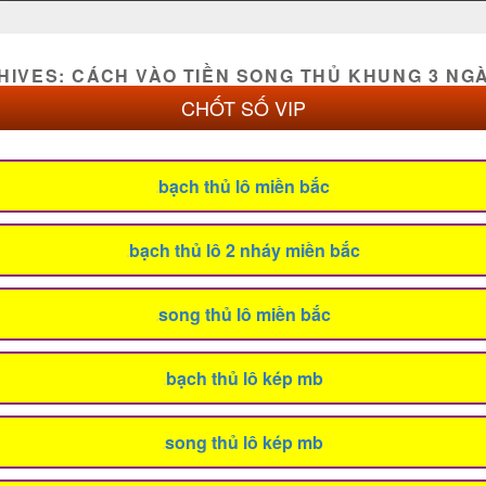
HIVES:
CÁCH VÀO TIỀN SONG THỦ KHUNG 3 NG
CHỐT SỐ VIP
bạch thủ lô miền bắc
bạch thủ lô 2 nháy miền bắc
song thủ lô miền bắc
bạch thủ lô kép mb
song thủ lô kép mb