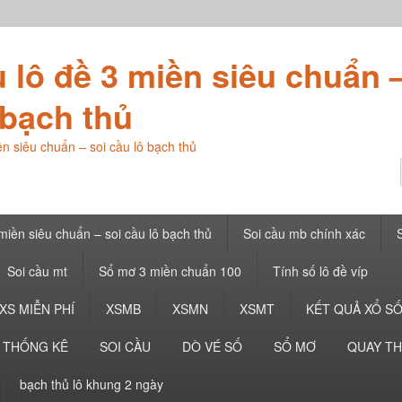
u lô đề 3 miền siêu chuẩn –
 bạch thủ
ền siêu chuẩn – soi cầu lô bạch thủ
 miền siêu chuẩn – soi cầu lô bạch thủ
Soi cầu mb chính xác
Soi cầu mt
Sổ mơ 3 miền chuẩn 100
Tính số lô đề víp
XS MIỄN PHÍ
XSMB
XSMN
XSMT
KẾT QUẢ XỔ S
THỐNG KÊ
SOI CẦU
DÒ VÉ SỐ
SỔ MƠ
QUAY T
bạch thủ lô khung 2 ngày