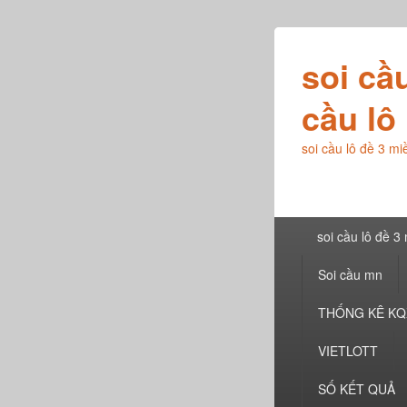
soi cầ
cầu lô
soi cầu lô đề 3 mi
Primary
soi cầu lô đề 3
menu
Soi cầu mn
THỐNG KÊ KQ
VIETLOTT
SỐ KẾT QUẢ