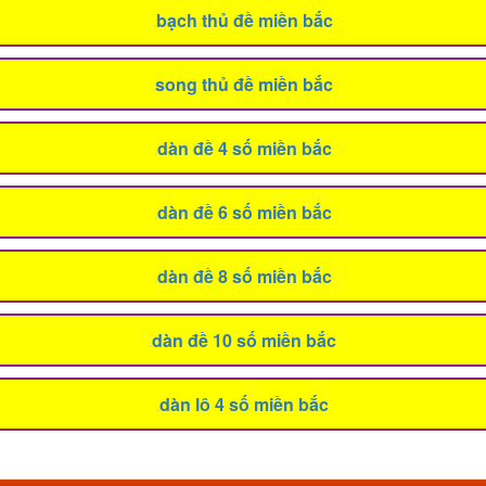
bạch thủ đề miền bắc
song thủ đề miền bắc
dàn đề 4 số miền bắc
dàn đề 6 số miền bắc
dàn đề 8 số miền bắc
dàn đề 10 số miền bắc
dàn lô 4 số miền bắc