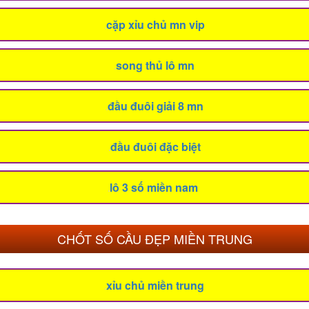
cặp xỉu chủ mn vip
song thủ lô mn
đầu đuôi giải 8 mn
đầu đuôi đặc biệt
lô 3 số miền nam
CHỐT SỐ CẦU ĐẸP MIỀN TRUNG
xỉu chủ miền trung