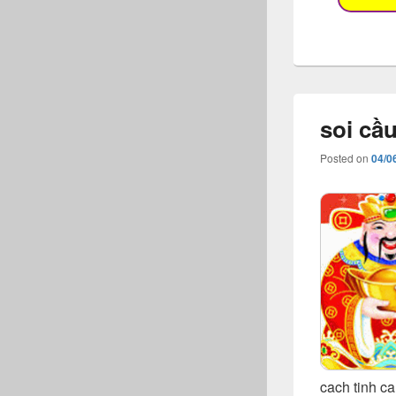
soi cầ
Posted on
04/0
cach tinh ca