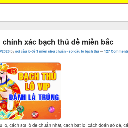
u chính xác bạch thủ đề miền bắc
6/2026
by
soi cầu lô đề 3 miền siêu chuẩn - soi cầu lô bạch thủ
—
127 Comment
u lo, cách soi lô đề chuẩn nhất, cach bat lo, cách đoán số đề, cá