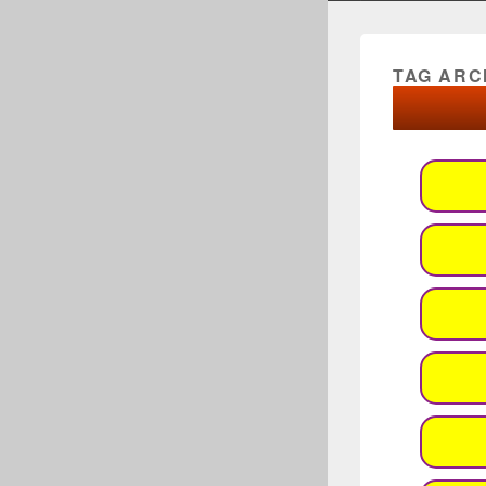
TAG ARC