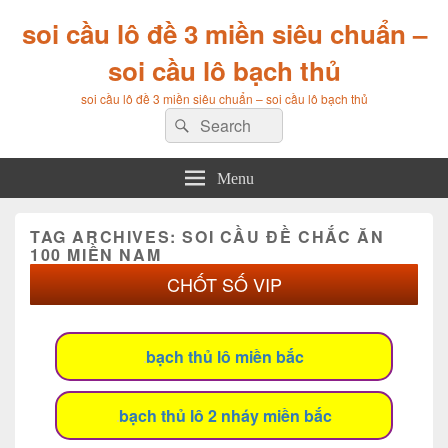
soi cầu lô đề 3 miền siêu chuẩn –
soi cầu lô bạch thủ
soi cầu lô đề 3 miền siêu chuẩn – soi cầu lô bạch thủ
Search
Search
for:
Menu
TAG ARCHIVES:
SOI CẦU ĐỀ CHẮC ĂN
100 MIỀN NAM
CHỐT SỐ VIP
bạch thủ lô miền bắc
bạch thủ lô 2 nháy miền bắc