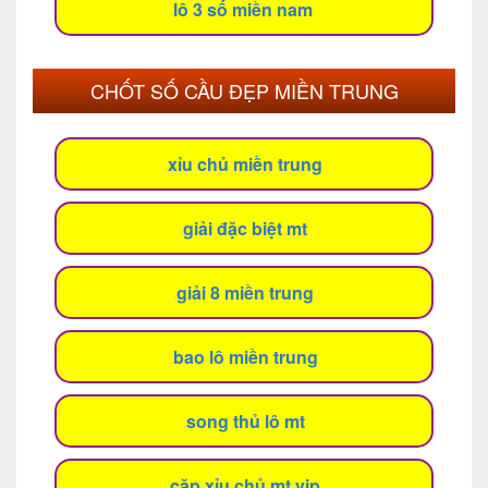
lô 3 số miền nam
CHỐT SỐ CẦU ĐẸP MIỀN TRUNG
xỉu chủ miền trung
giải đặc biệt mt
giải 8 miền trung
bao lô miền trung
song thủ lô mt
cặp xỉu chủ mt vip