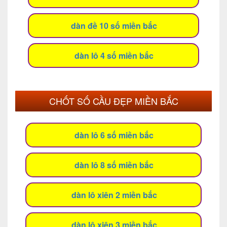
dàn đề 10 số miền bắc
dàn lô 4 số miền bắc
CHỐT SỐ CẦU ĐẸP MIỀN BẮC
dàn lô 6 số miền bắc
dàn lô 8 số miền bắc
dàn lô xiên 2 miền bắc
dàn lô xiên 3 miền bắc