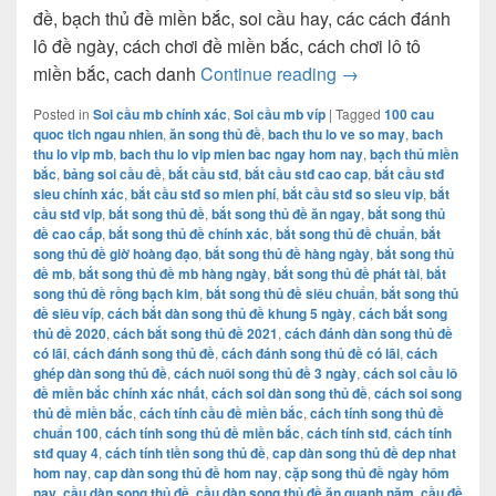
đề, bạch thủ đề miền bắc, soi cầu hay, các cách đánh
lô đề ngày, cách chơi đề miền bắc, cách chơi lô tô
soi cầu chính xác s
miền bắc, cach danh
Continue reading
→
Posted in
Soi cầu mb chính xác
,
Soi cầu mb víp
|
Tagged
100 cau
quoc tich ngau nhien
,
ăn song thủ đề
,
bach thu lo ve so may
,
bach
thu lo vip mb
,
bach thu lo vip mien bac ngay hom nay
,
bạch thủ miền
bắc
,
bảng soi cầu đề
,
bắt cầu stđ
,
bắt cầu stđ cao cap
,
bắt cầu stđ
sieu chính xác
,
bắt cầu stđ so mien phí
,
bắt cầu stđ so sieu vip
,
bắt
cầu stđ vip
,
bắt song thủ đề
,
bắt song thủ đề ăn ngay
,
bắt song thủ
đề cao cấp
,
bắt song thủ đề chính xác
,
bắt song thủ đề chuẩn
,
bắt
song thủ đề giờ hoàng đạo
,
bắt song thủ đề hàng ngày
,
bắt song thủ
đề mb
,
bắt song thủ đề mb hàng ngày
,
bắt song thủ đề phát tài
,
bắt
song thủ đề rồng bạch kim
,
bắt song thủ đề siêu chuẩn
,
bắt song thủ
đề siêu víp
,
cách bắt dàn song thủ đề khung 5 ngày
,
cách bắt song
thủ đề 2020
,
cách bắt song thủ đề 2021
,
cách đánh dàn song thủ đề
có lãi
,
cách đánh song thủ đề
,
cách đánh song thủ đề có lãi
,
cách
ghép dàn song thủ đề
,
cách nuôi song thủ đề 3 ngày
,
cách soi cầu lô
đề miền bắc chính xác nhất
,
cách soi dàn song thủ đề
,
cách soi song
thủ đề miền bắc
,
cách tính cầu đề miền bắc
,
cách tính song thủ đề
chuẩn 100
,
cách tính song thủ đề miền bắc
,
cách tính stđ
,
cách tính
stđ quay 4
,
cách tính tiền song thủ đề
,
cap dàn song thủ đề dep nhat
hom nay
,
cap dàn song thủ đề hom nay
,
cặp song thủ đề ngày hôm
nay
,
cầu dàn song thủ đề
,
cầu dàn song thủ đề ăn quanh năm
,
cầu đề