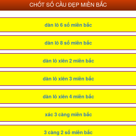
CHỐT SỐ CẦU ĐẸP MIỀN BẮC
dàn lô 6 số miền bắc
dàn lô 8 số miền bắc
dàn lô xiên 2 miền bắc
dàn lô xiên 3 miền bắc
dàn lô xiên 4 miền bắc
xác 3 càng miền bắc
3 càng 2 số miền bắc