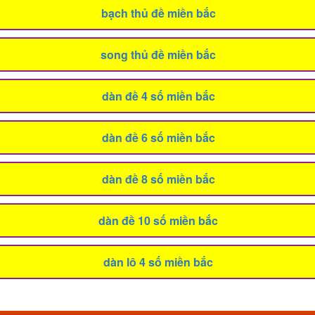
bạch thủ đề miền bắc
song thủ đề miền bắc
dàn đề 4 số miền bắc
dàn đề 6 số miền bắc
dàn đề 8 số miền bắc
dàn đề 10 số miền bắc
dàn lô 4 số miền bắc