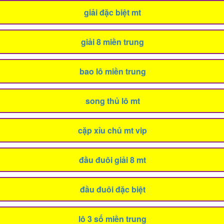
giải đặc biệt mt
giải 8 miền trung
bao lô miền trung
song thủ lô mt
cặp xỉu chủ mt vip
đầu đuôi giải 8 mt
đầu đuôi đặc biệt
lô 3 số miền trung