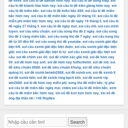
đề 9999
,
soi cầu lô đề daklak hôm nay
,
soi cầu lô đề đồng tháp
,
soi
cầu lô đề khánh hòa hôm nay
,
soi cầu lô đề kiên giang hôm nay
,
soi
cầu lô đề miền bắc
,
soi cầu lô đề miền bắc 888
,
soi cầu lô đề miền
bắc hôm nay
,
soi cầu lô đề miền bắc ngày 20 tháng 10
,
soi cầu lô đề
miễn phí miền bắc hôm nay
,
soi cầu lô đề ngày 19 tháng 5
,
soi cầu lô
đề ngày 27 tháng 3
,
soi cầu lô đề ngày mai
,
soi cầu mb
,
soi cau minh
tuyen
,
soi cầu siêu chuẩn
,
soi cầu song thủ đề 2 ngày
,
soi cầu song
thủ đề 3 càng miền bắc
,
soi cầu song thủ đề 7 ngày
,
soi cầu song thủ
đề từ 00 đến 99
,
soi cầu song thủ đề youtube
,
soi cầu xsmb giải đặc
biệt 6/6
,
soi cầu xsmb giải đặc biệt đoán
,
soi cầu xsmb giải đặc biệt
giải
,
soi cầu xsmb giải đặc biệt lô từ
,
soi cầu xsmb giải đặc biệt soi
cầu
,
soi đề chính xác 00
,
soi đề chính xác giải mã
,
soi đề hôm nay
09
,
soi đề hôm nay anh
,
soi đề hôm nay hoffenheim
,
soi đề mb
,
soi
đề siêu chuẩn 8888
,
soi đề siêu chuẩn khung
,
soi đề siêu chuẩn
quảng trị
,
soi đề xsmb betwin2888
,
soi đề xsmb em
,
soi đề xsmb if
,
soi đề xsmb iwin
,
soi đề xsmb rông bạch kim
,
soi đề xsmb vip
win2888
,
soi lô đề hôm nay miễn phí
,
song thủ đề miền bắc
,
tỷ phú
soi cầu lô đề miền bắc ngày mai
,
video soi cầu lô đề miền bắc
,
xem
cầu lô đề miền bắc hôm nay
,
xin số đề kon tum hôm nay
,
xin số đề
ông địa thần tài
|
146
Replies
Search