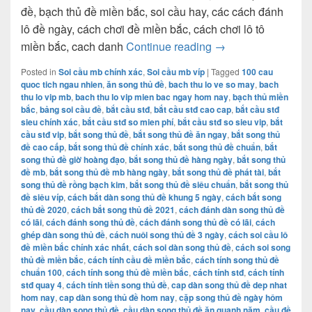
đề, bạch thủ đề miền bắc, soi cầu hay, các cách đánh
lô đề ngày, cách chơi đề miền bắc, cách chơi lô tô
soi cầu chính xác s
miền bắc, cach danh
Continue reading
→
Posted in
Soi cầu mb chính xác
,
Soi cầu mb víp
|
Tagged
100 cau
quoc tich ngau nhien
,
ăn song thủ đề
,
bach thu lo ve so may
,
bach
thu lo vip mb
,
bach thu lo vip mien bac ngay hom nay
,
bạch thủ miền
bắc
,
bảng soi cầu đề
,
bắt cầu stđ
,
bắt cầu stđ cao cap
,
bắt cầu stđ
sieu chính xác
,
bắt cầu stđ so mien phí
,
bắt cầu stđ so sieu vip
,
bắt
cầu stđ vip
,
bắt song thủ đề
,
bắt song thủ đề ăn ngay
,
bắt song thủ
đề cao cấp
,
bắt song thủ đề chính xác
,
bắt song thủ đề chuẩn
,
bắt
song thủ đề giờ hoàng đạo
,
bắt song thủ đề hàng ngày
,
bắt song thủ
đề mb
,
bắt song thủ đề mb hàng ngày
,
bắt song thủ đề phát tài
,
bắt
song thủ đề rồng bạch kim
,
bắt song thủ đề siêu chuẩn
,
bắt song thủ
đề siêu víp
,
cách bắt dàn song thủ đề khung 5 ngày
,
cách bắt song
thủ đề 2020
,
cách bắt song thủ đề 2021
,
cách đánh dàn song thủ đề
có lãi
,
cách đánh song thủ đề
,
cách đánh song thủ đề có lãi
,
cách
ghép dàn song thủ đề
,
cách nuôi song thủ đề 3 ngày
,
cách soi cầu lô
đề miền bắc chính xác nhất
,
cách soi dàn song thủ đề
,
cách soi song
thủ đề miền bắc
,
cách tính cầu đề miền bắc
,
cách tính song thủ đề
chuẩn 100
,
cách tính song thủ đề miền bắc
,
cách tính stđ
,
cách tính
stđ quay 4
,
cách tính tiền song thủ đề
,
cap dàn song thủ đề dep nhat
hom nay
,
cap dàn song thủ đề hom nay
,
cặp song thủ đề ngày hôm
nay
,
cầu dàn song thủ đề
,
cầu dàn song thủ đề ăn quanh năm
,
cầu đề