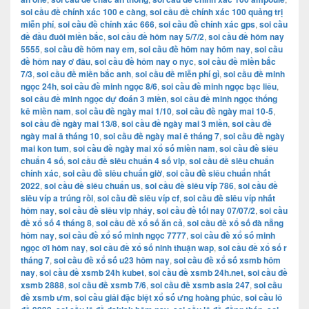
soi cầu đề chính xác 100 e càng
,
soi cầu đề chính xác 100 quảng trị
miễn phí
,
soi cầu đề chính xác 666
,
soi cầu đề chính xác gps
,
soi cầu
đề đầu đuôi miền bắc
,
soi cầu đề hôm nay 5/7/2
,
soi cầu đề hôm nay
5555
,
soi cầu đề hôm nay em
,
soi cầu đề hôm nay hôm nay
,
soi cầu
đề hôm nay ơ đâu
,
soi cầu đề hôm nay o nyc
,
soi cầu đề miền bắc
7/3
,
soi cầu đề miền bắc anh
,
soi cầu đề miễn phí gì
,
soi cầu đề minh
ngọc 24h
,
soi cầu đề minh ngọc 8/6
,
soi cầu đề minh ngọc bạc liêu
,
soi cầu đề minh ngọc dự đoán 3 miền
,
soi cầu đề minh ngọc thống
kê miền nam
,
soi cầu đề ngày mai 1/10
,
soi cầu đề ngày mai 10-5
,
soi cầu đề ngày mai 13/8
,
soi cầu đề ngày mai 3 miền
,
soi cầu đề
ngày mai â tháng 10
,
soi cầu đề ngày mai ê tháng 7
,
soi cầu đề ngày
mai kon tum
,
soi cầu đề ngày mai xổ số miền nam
,
soi cầu đề siêu
chuẩn 4 số
,
soi cầu đề siêu chuẩn 4 số vip
,
soi cầu đề siêu chuẩn
chính xác
,
soi cầu đề siêu chuẩn giờ
,
soi cầu đề siêu chuẩn nhất
2022
,
soi cầu đề siêu chuẩn us
,
soi cầu đề siêu víp 786
,
soi cầu đề
siêu víp a trúng rồi
,
soi cầu đề siêu víp cf
,
soi cầu đề siêu víp nhất
hôm nay
,
soi cầu đề siêu vip nháy
,
soi cầu đề tối nay 07/07/2
,
soi cầu
đề xổ số 4 tháng 8
,
soi cầu đề xổ số ăn cả
,
soi cầu đề xổ số đà nẵng
hôm nay
,
soi cầu đề xổ số minh ngọc 7777
,
soi cầu đề xổ số minh
ngọc ơi hôm nay
,
soi cầu đề xổ số ninh thuận wap
,
soi cầu đề xổ số r
tháng 7
,
soi cầu đề xổ số u23 hôm nay
,
soi cầu đề xổ số xsmb hôm
nay
,
soi cầu đề xsmb 24h kubet
,
soi cầu đề xsmb 24h.net
,
soi cầu đề
xsmb 2888
,
soi cầu đề xsmb 7/6
,
soi cầu đề xsmb asia 247
,
soi cầu
đề xsmb ưm
,
soi cầu giải đặc biệt xổ số ưng hoàng phúc
,
soi cầu lô