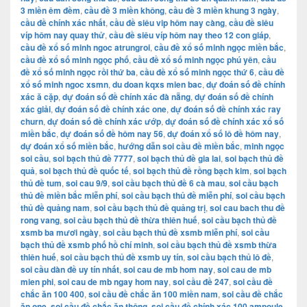
3 miền êm đềm
,
cầu đề 3 miền không
,
cầu đề 3 miền khung 3 ngày
,
cầu đề chính xác nhất
,
cầu đề siêu vip hôm nay càng
,
cầu đề siêu
víp hôm nay quay thử
,
cầu đề siêu víp hôm nay theo 12 con giáp
,
cầu đề xổ số minh ngoc atrungroi
,
cầu đề xổ số minh ngọc miền bắc
,
cầu đề xổ số minh ngọc phố
,
cầu đề xổ số minh ngọc phú yên
,
cầu
đề xổ số minh ngọc rồi thứ ba
,
cầu đề xổ số minh ngọc thứ 6
,
cầu đề
xổ số minh ngoc xsmn
,
du doan kqxs mien bac
,
dự đoán số đề chính
xác ă cặp
,
dự đoán số đề chính xác đà nẵng
,
dự đoán số đề chính
xác giải
,
dự đoán số đề chính xác one
,
dự đoán số đề chính xác ray
churn
,
dự đoán số đề chính xác ướp
,
dự đoán số đề chính xác xổ số
miền bắc
,
dự đoán số đề hôm nay 56
,
dự đoán xổ số lô đề hôm nay
,
dự đoán xổ số miền bắc
,
hướng dẫn soi cầu đề miền bắc
,
minh ngọc
soi cầu
,
soi bạch thủ đề 7777
,
soi bạch thủ đề gia lai
,
soi bạch thủ đề
quả
,
soi bạch thủ đề quốc tế
,
soi bạch thủ đề rồng bạch kim
,
soi bạch
thủ đề tum
,
soi cau 9/9
,
soi cầu bạch thủ đề 6 cà mau
,
soi cầu bạch
thủ đề miền bắc miễn phí
,
soi cầu bạch thủ đề miễn phí
,
soi cầu bạch
thủ đề quảng nam
,
soi cầu bạch thủ đề quảng trị
,
soi cau bach thu đề
rong vang
,
soi cầu bạch thủ đề thừa thiên huế
,
soi cầu bạch thủ đề
xsmb ba mươi ngày
,
soi cầu bạch thủ đề xsmb miễn phí
,
soi cầu
bạch thủ đề xsmb phố hồ chí minh
,
soi cầu bạch thủ đề xsmb thừa
thiên huế
,
soi cầu bạch thủ đề xsmb uy tín
,
soi cầu bạch thủ lô đề
,
soi cầu dàn đề uy tín nhất
,
soi cau de mb hom nay
,
soi cau de mb
mien phi
,
soi cau de mb ngay hom nay
,
soi cầu đề 247
,
soi cầu đề
chắc ăn 100 400
,
soi cầu đề chắc ăn 100 miền nam
,
soi cầu đề chắc
ăn one
,
soi cầu đề chắc ăn thông
,
soi cầu đề chính xác 100 ampoule
,