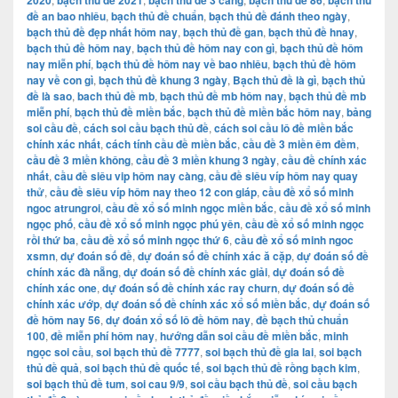
đề an bao nhiêu
,
bạch thủ đề chuẩn
,
bạch thủ đề đánh theo ngày
,
bạch thủ đề đẹp nhất hôm nay
,
bạch thủ đề gan
,
bạch thủ đề hnay
,
bạch thủ đề hôm nay
,
bạch thủ đề hôm nay con gì
,
bạch thủ đề hôm
nay miễn phí
,
bạch thủ đề hôm nay về bao nhiêu
,
bạch thủ đề hôm
nay về con gì
,
bạch thủ đề khung 3 ngày
,
Bạch thủ đề là gì
,
bạch thủ
đề là sao
,
bach thủ đề mb
,
bạch thủ đề mb hôm nay
,
bạch thủ đề mb
miễn phí
,
bạch thủ đề miền bắc
,
bạch thủ đề miền bắc hôm nay
,
bảng
soi cầu đề
,
cách soi cầu bạch thủ đề
,
cách soi cầu lô đề miền bắc
chính xác nhất
,
cách tính cầu đề miền bắc
,
cầu đề 3 miền êm đềm
,
cầu đề 3 miền không
,
cầu đề 3 miền khung 3 ngày
,
cầu đề chính xác
nhất
,
cầu đề siêu vip hôm nay càng
,
cầu đề siêu víp hôm nay quay
thử
,
cầu đề siêu víp hôm nay theo 12 con giáp
,
cầu đề xổ số minh
ngoc atrungroi
,
cầu đề xổ số minh ngọc miền bắc
,
cầu đề xổ số minh
ngọc phố
,
cầu đề xổ số minh ngọc phú yên
,
cầu đề xổ số minh ngọc
rồi thứ ba
,
cầu đề xổ số minh ngọc thứ 6
,
cầu đề xổ số minh ngoc
xsmn
,
dự đoán số đề
,
dự đoán số đề chính xác ă cặp
,
dự đoán số đề
chính xác đà nẵng
,
dự đoán số đề chính xác giải
,
dự đoán số đề
chính xác one
,
dự đoán số đề chính xác ray churn
,
dự đoán số đề
chính xác ướp
,
dự đoán số đề chính xác xổ số miền bắc
,
dự đoán số
đề hôm nay 56
,
dự đoán xổ số lô đề hôm nay
,
đề bạch thủ chuẩn
100
,
đề miễn phí hôm nay
,
hướng dẫn soi cầu đề miền bắc
,
minh
ngọc soi cầu
,
soi bạch thủ đề 7777
,
soi bạch thủ đề gia lai
,
soi bạch
thủ đề quả
,
soi bạch thủ đề quốc tế
,
soi bạch thủ đề rồng bạch kim
,
soi bạch thủ đề tum
,
soi cau 9/9
,
soi cầu bạch thủ đề
,
soi cầu bạch