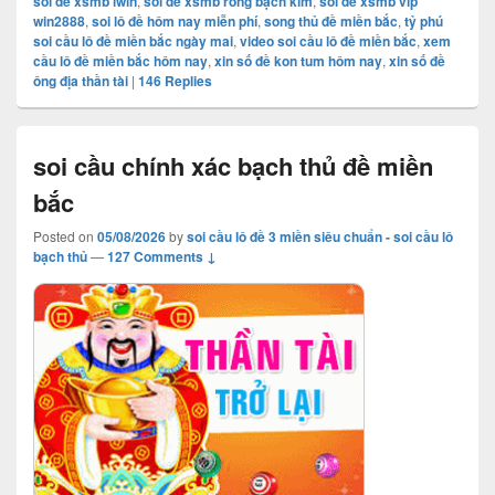
soi đề xsmb iwin
,
soi đề xsmb rông bạch kim
,
soi đề xsmb vip
win2888
,
soi lô đề hôm nay miễn phí
,
song thủ đề miền bắc
,
tỷ phú
soi cầu lô đề miền bắc ngày mai
,
video soi cầu lô đề miền bắc
,
xem
cầu lô đề miền bắc hôm nay
,
xin số đề kon tum hôm nay
,
xin số đề
ông địa thần tài
|
146
Replies
soi cầu chính xác bạch thủ đề miền
bắc
Posted on
05/08/2026
by
soi cầu lô đề 3 miền siêu chuẩn - soi cầu lô
bạch thủ
—
127 Comments ↓