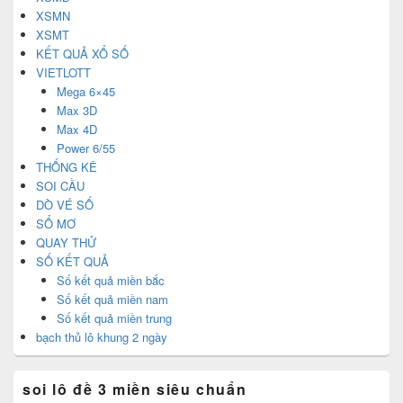
XSMN
XSMT
KẾT QUẢ XỔ SỐ
VIETLOTT
Mega 6×45
Max 3D
Max 4D
Power 6/55
THỐNG KÊ
SOI CẦU
DÒ VÉ SỐ
SỔ MƠ
QUAY THỬ
SỐ KẾT QUẢ
Số kết quả miền bắc
Số kết quả miền nam
Số kết quả miền trung
bạch thủ lô khung 2 ngày
soi lô đề 3 miền siêu chuẩn