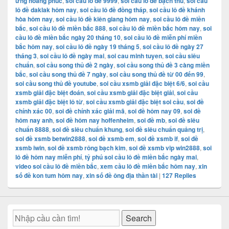
ưng hoàng phúc
,
soi cầu lô đề 9999
,
soi cầu lô đề bạch thủ
,
soi cầu
lô đề daklak hôm nay
,
soi cầu lô đề đồng tháp
,
soi cầu lô đề khánh
hòa hôm nay
,
soi cầu lô đề kiên giang hôm nay
,
soi cầu lô đề miền
bắc
,
soi cầu lô đề miền bắc 888
,
soi cầu lô đề miền bắc hôm nay
,
soi
cầu lô đề miền bắc ngày 20 tháng 10
,
soi cầu lô đề miễn phí miền
bắc hôm nay
,
soi cầu lô đề ngày 19 tháng 5
,
soi cầu lô đề ngày 27
tháng 3
,
soi cầu lô đề ngày mai
,
soi cau minh tuyen
,
soi cầu siêu
chuẩn
,
soi cầu song thủ đề 2 ngày
,
soi cầu song thủ đề 3 càng miền
bắc
,
soi cầu song thủ đề 7 ngày
,
soi cầu song thủ đề từ 00 đến 99
,
soi cầu song thủ đề youtube
,
soi cầu xsmb giải đặc biệt 6/6
,
soi cầu
xsmb giải đặc biệt đoán
,
soi cầu xsmb giải đặc biệt giải
,
soi cầu
xsmb giải đặc biệt lô từ
,
soi cầu xsmb giải đặc biệt soi cầu
,
soi đề
chính xác 00
,
soi đề chính xác giải mã
,
soi đề hôm nay 09
,
soi đề
hôm nay anh
,
soi đề hôm nay hoffenheim
,
soi đề mb
,
soi đề siêu
chuẩn 8888
,
soi đề siêu chuẩn khung
,
soi đề siêu chuẩn quảng trị
,
soi đề xsmb betwin2888
,
soi đề xsmb em
,
soi đề xsmb if
,
soi đề
xsmb iwin
,
soi đề xsmb rông bạch kim
,
soi đề xsmb vip win2888
,
soi
lô đề hôm nay miễn phí
,
tỷ phú soi cầu lô đề miền bắc ngày mai
,
video soi cầu lô đề miền bắc
,
xem cầu lô đề miền bắc hôm nay
,
xin
số đề kon tum hôm nay
,
xin số đề ông địa thần tài
|
127
Replies
Search