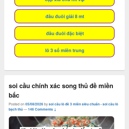
đầu đuôi giải 8 mt
đầu đuôi đặc biệt
lô 3 số miền trung
soi cầu chính xác song thủ đề miền
bắc
Posted on
05/08/2026
by
soi cầu lô đề 3 miền siêu chuẩn - soi cầu lô
bạch thủ
—
146 Comments ↓