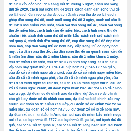
đề siêu víp
,
cách bắt dàn song thủ đề khung 5 ngày
,
cách bắt song
thủ đề 2020
,
cách bắt song thủ đề 2021
,
cách đánh dàn song thủ đề
có lãi
,
cách đánh song thủ đề
,
cách đánh song thủ đề có lãi
,
cách
ghép dàn song thủ đề
,
cách nuôi song thủ đề 3 ngày
,
cách soi cầu lô
đề miền bắc chính xác nhất
,
cách soi dàn song thủ đề
,
cách soi song
thủ đề miền bắc
,
cách tính cầu đề miền bắc
,
cách tính song thủ đề
chuẩn 100
,
cách tính song thủ đề miền bắc
,
cách tính stđ
,
cách tính
stđ quay 4
,
cách tính tiền song thủ đề
,
cap dàn song thủ đề dep nhat
hom nay
,
cap dàn song thủ đề hom nay
,
cặp song thủ đề ngày hôm
nay
,
cầu dàn song thủ đề
,
cầu dàn song thủ đề ăn quanh năm
,
cầu đề
3 miền êm đềm
,
cầu đề 3 miền không
,
cầu đề 3 miền khung 3 ngày
,
cầu đề chính xác nhất
,
cầu đề siêu vip hôm nay càng
,
cầu đề siêu
víp hôm nay quay thử
,
cầu đề siêu víp hôm nay theo 12 con giáp
,
cầu đề xổ số minh ngoc atrungroi
,
cầu đề xổ số minh ngọc miền bắc
,
cầu đề xổ số minh ngọc phố
,
cầu đề xổ số minh ngọc phú yên
,
cầu
đề xổ số minh ngọc rồi thứ ba
,
cầu đề xổ số minh ngọc thứ 6
,
cầu đề
xổ số minh ngoc xsmn
,
du doan kqxs mien bac
,
dự đoán số đề chính
xác ă cặp
,
dự đoán số đề chính xác đà nẵng
,
dự đoán số đề chính
xác giải
,
dự đoán số đề chính xác one
,
dự đoán số đề chính xác ray
churn
,
dự đoán số đề chính xác ướp
,
dự đoán số đề chính xác xổ số
miền bắc
,
dự đoán số đề hôm nay 56
,
dự đoán xổ số lô đề hôm nay
,
dự đoán xổ số miền bắc
,
hướng dẫn soi cầu đề miền bắc
,
minh ngọc
soi cầu
,
soi bạch thủ đề 7777
,
soi bạch thủ đề gia lai
,
soi bạch thủ đề
quả
,
soi bạch thủ đề quốc tế
,
soi bạch thủ đề rồng bạch kim
,
soi bạch
thủ đề tum
,
soi cau 9/9
,
soi cầu bạch thủ đề 6 cà mau
,
soi cầu bạch