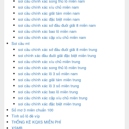
soi cầu chính xác song thủ lô miền nam
soi cầu chính xác xíu chủ miền nam
soi cầu chính xác giải tám miền nam
soi cầu chính xác đặc biệt miền nam
soi cầu chính xác sớ đầu đuôi giải 8 miền nam
soi cầu chính xác bao lô miền nam
soi cầu chính xác cặp xíu chủ miền nam
Soi cầu mt
soi cầu chính xác sớ đầu đuôi giải 8 miền trung
soi chính xác đầu đuôi giải đặc biệt miền trung
soi cầu chính xác xíu chủ miền trung
soi cầu chính xác song thủ lô miền trung
soi cầu chính xác lô 3 số miền nam
soi cầu chính xác giải tám miền trung
soi cầu chính xác lô 3 số miền trung
soi cầu chính xác bao lô miền trung
soi cầu chính xác cặp xíu chủ miền trung
soi cầu chính xác đặc biệt miền trung
Sổ mơ 3 miền chuẩn 100
Tính số lô đề víp
THỐNG KÊ KQXS MIỄN PHÍ
XSMB