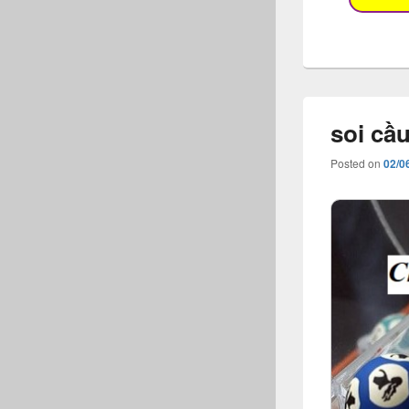
soi cầ
Posted on
02/0