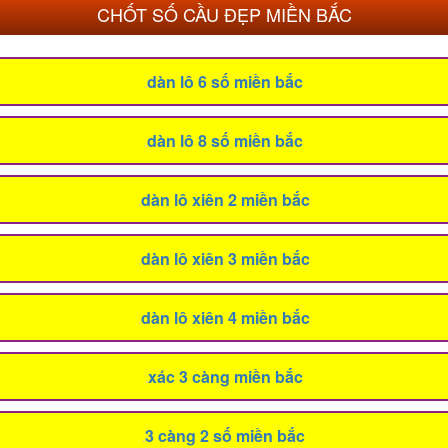
CHỐT SỐ CẦU ĐẸP MIỀN BẮC
dàn lô 6 số miền bắc
dàn lô 8 số miền bắc
dàn lô xiên 2 miền bắc
dàn lô xiên 3 miền bắc
dàn lô xiên 4 miền bắc
xác 3 càng miền bắc
3 càng 2 số miền bắc