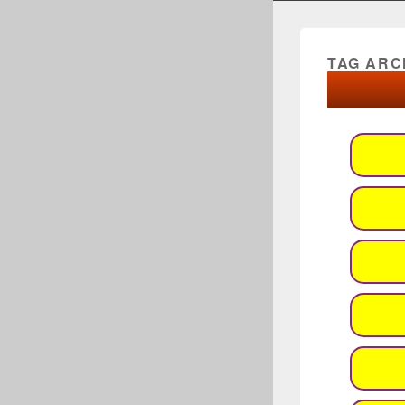
TAG ARC