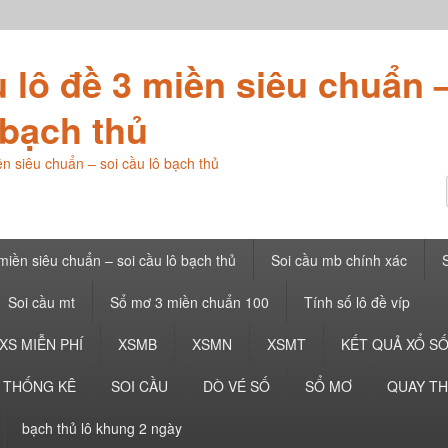
u lô đề 3 miền siêu chuẩn –
 bạch thủ
ền siêu chuẩn – soi cầu lô bạch thủ
 miền siêu chuẩn – soi cầu lô bạch thủ
Soi cầu mb chính xác
Soi cầu mt
Sổ mơ 3 miền chuẩn 100
Tính số lô đề víp
XS MIỄN PHÍ
XSMB
XSMN
XSMT
KẾT QUẢ XỔ S
THỐNG KÊ
SOI CẦU
DÒ VÉ SỐ
SỔ MƠ
QUAY T
bạch thủ lô khung 2 ngày