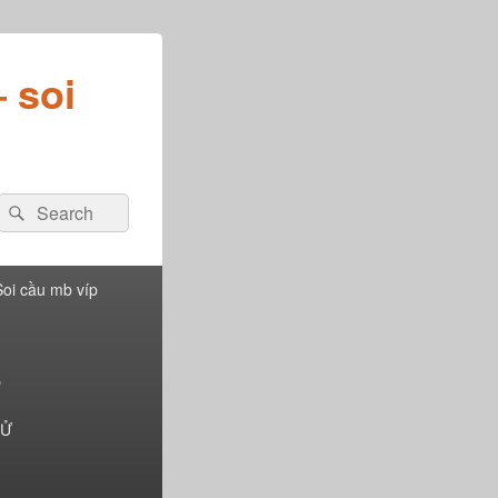
 soi
Search
Search
for:
Soi cầu mb víp
Ố
HỬ