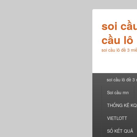
soi cầ
cầu lô
soi cầu lô đề 3 mi
Primary
soi cầu lô đề 3
menu
Soi cầu mn
THỐNG KÊ KQ
VIETLOTT
SỐ KẾT QUẢ