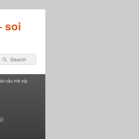
 soi
Search
Search
for:
Soi cầu mb víp
Ố
HỬ