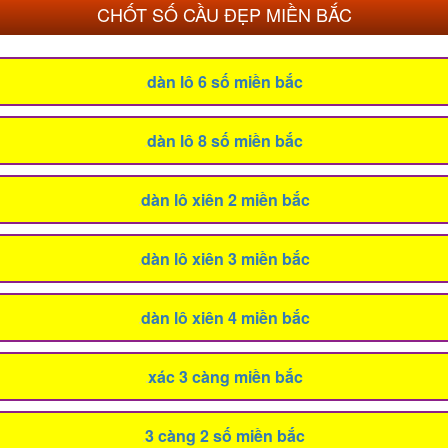
CHỐT SỐ CẦU ĐẸP MIỀN BẮC
dàn lô 6 số miền bắc
dàn lô 8 số miền bắc
dàn lô xiên 2 miền bắc
dàn lô xiên 3 miền bắc
dàn lô xiên 4 miền bắc
xác 3 càng miền bắc
3 càng 2 số miền bắc