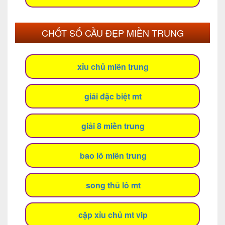
CHỐT SỐ CẦU ĐẸP MIỀN TRUNG
xỉu chủ miền trung
giải đặc biệt mt
giải 8 miền trung
bao lô miền trung
song thủ lô mt
cặp xỉu chủ mt vip