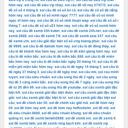
hôm nay
,
soi cầu đề siêu vip nháy
,
soi cầu đề tối nay 07/07/2
,
soi cầu
đề xổ số 4 tháng 8
,
soi cầu đề xổ số ăn cả
,
soi cầu đề xổ số đà nẵng
hôm nay
,
soi cầu đề xổ số minh ngọc 7777
,
soi cầu đề xổ số minh
ngọc ơi hôm nay
,
soi cầu đề xổ số ninh thuận wap
,
soi cầu đề xổ số r
tháng 7
,
soi cầu đề xổ số u23 hôm nay
,
soi cầu đề xổ số xsmb hôm
nay
,
soi cầu đề xsmb 24h kubet
,
soi cầu đề xsmb 24h.net
,
soi cầu đề
xsmb 2888
,
soi cầu đề xsmb 7/6
,
soi cầu đề xsmb asia 247
,
soi cầu
đề xsmb ưm
,
soi cầu giải đặc biệt xổ số ưng hoàng phúc
,
soi cầu lô
đề 9999
,
soi cầu lô đề daklak hôm nay
,
soi cầu lô đề đồng tháp
,
soi
cầu lô đề khánh hòa hôm nay
,
soi cầu lô đề kiên giang hôm nay
,
soi
cầu lô đề miền bắc
,
soi cầu lô đề miền bắc 888
,
soi cầu lô đề miền
bắc hôm nay
,
soi cầu lô đề miền bắc ngày 20 tháng 10
,
soi cầu lô đề
miễn phí miền bắc hôm nay
,
soi cầu lô đề ngày 19 tháng 5
,
soi cầu lô
đề ngày 27 tháng 3
,
soi cầu lô đề ngày mai
,
soi cầu mb
,
soi cau minh
tuyen
,
soi cầu siêu chuẩn
,
soi cầu song thủ đề 2 ngày
,
soi cầu song
thủ đề 3 càng miền bắc
,
soi cầu song thủ đề 7 ngày
,
soi cầu song thủ
đề từ 00 đến 99
,
soi cầu song thủ đề youtube
,
soi cầu xsmb giải đặc
biệt 6/6
,
soi cầu xsmb giải đặc biệt đoán
,
soi cầu xsmb giải đặc biệt
giải
,
soi cầu xsmb giải đặc biệt lô từ
,
soi cầu xsmb giải đặc biệt soi
cầu
,
soi đề chính xác 00
,
soi đề chính xác giải mã
,
soi đề hôm nay
09
,
soi đề hôm nay anh
,
soi đề hôm nay hoffenheim
,
soi đề mb
,
soi
đề siêu chuẩn 8888
,
soi đề siêu chuẩn khung
,
soi đề siêu chuẩn
quảng trị
,
soi đề xsmb betwin2888
,
soi đề xsmb em
,
soi đề xsmb if
,
soi đề xsmb iwin
,
soi đề xsmb rông bạch kim
,
soi đề xsmb vip