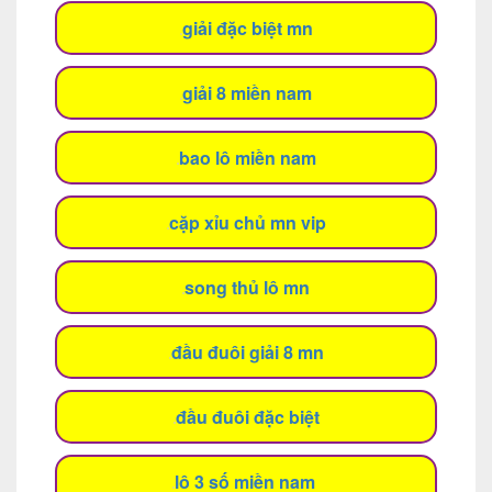
giải đặc biệt mn
giải 8 miền nam
bao lô miền nam
cặp xỉu chủ mn vip
song thủ lô mn
đầu đuôi giải 8 mn
đầu đuôi đặc biệt
lô 3 số miền nam