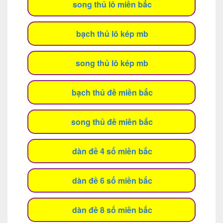
song thủ lô miền bắc
bạch thủ lô kép mb
song thủ lô kép mb
bạch thủ đề miền bắc
song thủ đề miền bắc
dàn đề 4 số miền bắc
dàn đề 6 số miền bắc
dàn đề 8 số miền bắc