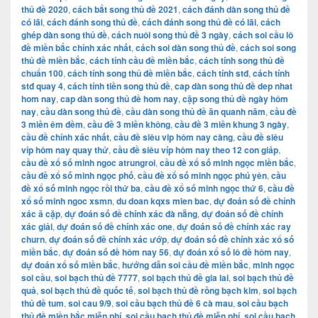
thủ đề 2020
,
cách bắt song thủ đề 2021
,
cách đánh dàn song thủ đề
có lãi
,
cách đánh song thủ đề
,
cách đánh song thủ đề có lãi
,
cách
ghép dàn song thủ đề
,
cách nuôi song thủ đề 3 ngày
,
cách soi cầu lô
đề miền bắc chính xác nhất
,
cách soi dàn song thủ đề
,
cách soi song
thủ đề miền bắc
,
cách tính cầu đề miền bắc
,
cách tính song thủ đề
chuẩn 100
,
cách tính song thủ đề miền bắc
,
cách tính stđ
,
cách tính
stđ quay 4
,
cách tính tiền song thủ đề
,
cap dàn song thủ đề dep nhat
hom nay
,
cap dàn song thủ đề hom nay
,
cặp song thủ đề ngày hôm
nay
,
cầu dàn song thủ đề
,
cầu dàn song thủ đề ăn quanh năm
,
cầu đề
3 miền êm đềm
,
cầu đề 3 miền không
,
cầu đề 3 miền khung 3 ngày
,
cầu đề chính xác nhất
,
cầu đề siêu vip hôm nay càng
,
cầu đề siêu
víp hôm nay quay thử
,
cầu đề siêu víp hôm nay theo 12 con giáp
,
cầu đề xổ số minh ngoc atrungroi
,
cầu đề xổ số minh ngọc miền bắc
,
cầu đề xổ số minh ngọc phố
,
cầu đề xổ số minh ngọc phú yên
,
cầu
đề xổ số minh ngọc rồi thứ ba
,
cầu đề xổ số minh ngọc thứ 6
,
cầu đề
xổ số minh ngoc xsmn
,
du doan kqxs mien bac
,
dự đoán số đề chính
xác ă cặp
,
dự đoán số đề chính xác đà nẵng
,
dự đoán số đề chính
xác giải
,
dự đoán số đề chính xác one
,
dự đoán số đề chính xác ray
churn
,
dự đoán số đề chính xác ướp
,
dự đoán số đề chính xác xổ số
miền bắc
,
dự đoán số đề hôm nay 56
,
dự đoán xổ số lô đề hôm nay
,
dự đoán xổ số miền bắc
,
hướng dẫn soi cầu đề miền bắc
,
minh ngọc
soi cầu
,
soi bạch thủ đề 7777
,
soi bạch thủ đề gia lai
,
soi bạch thủ đề
quả
,
soi bạch thủ đề quốc tế
,
soi bạch thủ đề rồng bạch kim
,
soi bạch
thủ đề tum
,
soi cau 9/9
,
soi cầu bạch thủ đề 6 cà mau
,
soi cầu bạch
thủ đề miền bắc miễn phí
,
soi cầu bạch thủ đề miễn phí
,
soi cầu bạch