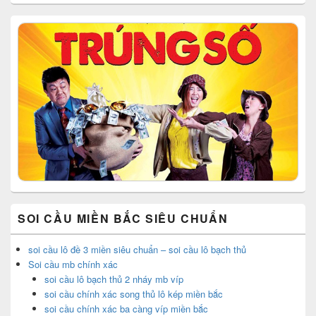
SOI CẦU MIỀN BẮC SIÊU CHUẨN
soi cầu lô đề 3 miền siêu chuẩn – soi cầu lô bạch thủ
Soi cầu mb chính xác
soi cầu lô bạch thủ 2 nháy mb víp
soi cầu chính xác song thủ lô kép miền bắc
soi cầu chính xác ba càng víp miền bắc