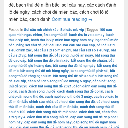
đề, bạch thủ đề miền bắc, soi cầu hay, các cách đánh
lô đề ngày, cách chơi đề miền bắc, cách chơi lô tô
soi cầu chính xác s
miền bắc, cach danh
Continue reading
→
Posted in
Soi cầu mb chính xác
,
Soi cầu mb víp
|
Tagged
100 cau
quoc tich ngau nhien
,
ăn song thủ đề
,
bach thu lo ve so may
,
bach
thu lo vip mb
,
bach thu lo vip mien bac ngay hom nay
,
bạch thủ miền
bắc
,
bảng soi cầu đề
,
bắt cầu stđ
,
bắt cầu stđ cao cap
,
bắt cầu stđ
sieu chính xác
,
bắt cầu stđ so mien phí
,
bắt cầu stđ so sieu vip
,
bắt
cầu stđ vip
,
bắt song thủ đề
,
bắt song thủ đề ăn ngay
,
bắt song thủ
đề cao cấp
,
bắt song thủ đề chính xác
,
bắt song thủ đề chuẩn
,
bắt
song thủ đề giờ hoàng đạo
,
bắt song thủ đề hàng ngày
,
bắt song thủ
đề mb
,
bắt song thủ đề mb hàng ngày
,
bắt song thủ đề phát tài
,
bắt
song thủ đề rồng bạch kim
,
bắt song thủ đề siêu chuẩn
,
bắt song thủ
đề siêu víp
,
cách bắt dàn song thủ đề khung 5 ngày
,
cách bắt song
thủ đề 2020
,
cách bắt song thủ đề 2021
,
cách đánh dàn song thủ đề
có lãi
,
cách đánh song thủ đề
,
cách đánh song thủ đề có lãi
,
cách
ghép dàn song thủ đề
,
cách nuôi song thủ đề 3 ngày
,
cách soi cầu lô
đề miền bắc chính xác nhất
,
cách soi dàn song thủ đề
,
cách soi song
thủ đề miền bắc
,
cách tính cầu đề miền bắc
,
cách tính song thủ đề
chuẩn 100
,
cách tính song thủ đề miền bắc
,
cách tính stđ
,
cách tính
stđ quay 4
,
cách tính tiền song thủ đề
,
cap dàn song thủ đề dep nhat
hom nay
,
cap dàn song thủ đề hom nay
,
cặp song thủ đề ngày hôm
nay
,
cầu dàn song thủ đề
,
cầu dàn song thủ đề ăn quanh năm
,
cầu đề