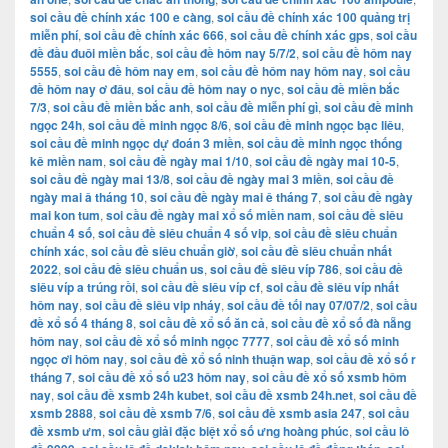
soi cầu đề chính xác 100 e càng
,
soi cầu đề chính xác 100 quảng trị
miễn phí
,
soi cầu đề chính xác 666
,
soi cầu đề chính xác gps
,
soi cầu
đề đầu đuôi miền bắc
,
soi cầu đề hôm nay 5/7/2
,
soi cầu đề hôm nay
5555
,
soi cầu đề hôm nay em
,
soi cầu đề hôm nay hôm nay
,
soi cầu
đề hôm nay ơ đâu
,
soi cầu đề hôm nay o nyc
,
soi cầu đề miền bắc
7/3
,
soi cầu đề miền bắc anh
,
soi cầu đề miễn phí gì
,
soi cầu đề minh
ngọc 24h
,
soi cầu đề minh ngọc 8/6
,
soi cầu đề minh ngọc bạc liêu
,
soi cầu đề minh ngọc dự đoán 3 miền
,
soi cầu đề minh ngọc thống
kê miền nam
,
soi cầu đề ngày mai 1/10
,
soi cầu đề ngày mai 10-5
,
soi cầu đề ngày mai 13/8
,
soi cầu đề ngày mai 3 miền
,
soi cầu đề
ngày mai â tháng 10
,
soi cầu đề ngày mai ê tháng 7
,
soi cầu đề ngày
mai kon tum
,
soi cầu đề ngày mai xổ số miền nam
,
soi cầu đề siêu
chuẩn 4 số
,
soi cầu đề siêu chuẩn 4 số vip
,
soi cầu đề siêu chuẩn
chính xác
,
soi cầu đề siêu chuẩn giờ
,
soi cầu đề siêu chuẩn nhất
2022
,
soi cầu đề siêu chuẩn us
,
soi cầu đề siêu víp 786
,
soi cầu đề
siêu víp a trúng rồi
,
soi cầu đề siêu víp cf
,
soi cầu đề siêu víp nhất
hôm nay
,
soi cầu đề siêu vip nháy
,
soi cầu đề tối nay 07/07/2
,
soi cầu
đề xổ số 4 tháng 8
,
soi cầu đề xổ số ăn cả
,
soi cầu đề xổ số đà nẵng
hôm nay
,
soi cầu đề xổ số minh ngọc 7777
,
soi cầu đề xổ số minh
ngọc ơi hôm nay
,
soi cầu đề xổ số ninh thuận wap
,
soi cầu đề xổ số r
tháng 7
,
soi cầu đề xổ số u23 hôm nay
,
soi cầu đề xổ số xsmb hôm
nay
,
soi cầu đề xsmb 24h kubet
,
soi cầu đề xsmb 24h.net
,
soi cầu đề
xsmb 2888
,
soi cầu đề xsmb 7/6
,
soi cầu đề xsmb asia 247
,
soi cầu
đề xsmb ưm
,
soi cầu giải đặc biệt xổ số ưng hoàng phúc
,
soi cầu lô