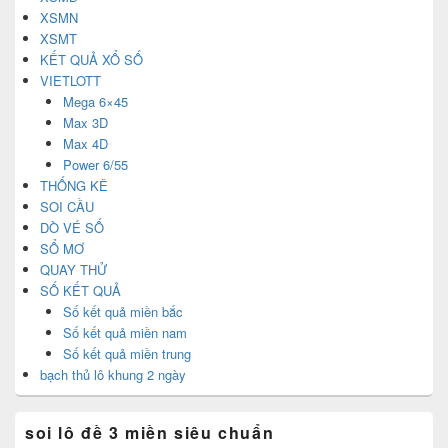
XSMN
XSMT
KẾT QUẢ XỔ SỐ
VIETLOTT
Mega 6×45
Max 3D
Max 4D
Power 6/55
THỐNG KÊ
SOI CẦU
DÒ VÉ SỐ
SỔ MƠ
QUAY THỬ
SỐ KẾT QUẢ
Số kết quả miền bắc
Số kết quả miền nam
Số kết quả miền trung
bạch thủ lô khung 2 ngày
soi lô đề 3 miền siêu chuẩn