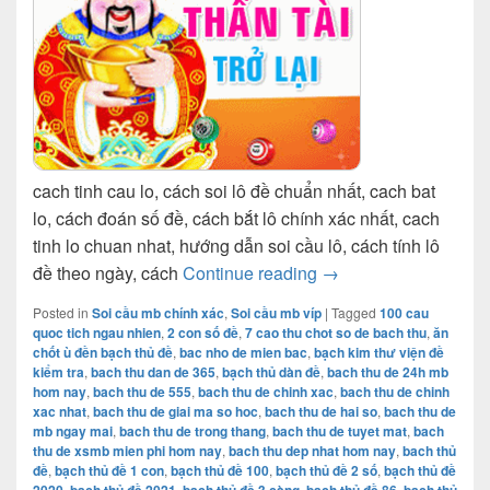
cach tinh cau lo, cách soi lô đề chuẩn nhất, cach bat
lo, cách đoán số đề, cách bắt lô chính xác nhất, cach
tinh lo chuan nhat, hướng dẫn soi cầu lô, cách tính lô
soi cầu chính xác bạc
đề theo ngày, cách
Continue reading
→
Posted in
Soi cầu mb chính xác
,
Soi cầu mb víp
|
Tagged
100 cau
quoc tich ngau nhien
,
2 con số đề
,
7 cao thu chot so de bach thu
,
ăn
chốt ù đền bạch thủ đề
,
bac nho de mien bac
,
bạch kim thư viện đề
kiểm tra
,
bach thu dan de 365
,
bạch thủ dàn đề
,
bach thu de 24h mb
hom nay
,
bach thu de 555
,
bach thu de chinh xac
,
bach thu de chinh
xac nhat
,
bach thu de giai ma so hoc
,
bach thu de hai so
,
bach thu de
mb ngay mai
,
bach thu de trong thang
,
bach thu de tuyet mat
,
bach
thu de xsmb mien phi hom nay
,
bach thu dep nhat hom nay
,
bach thủ
đề
,
bạch thủ đề 1 con
,
bạch thủ đề 100
,
bạch thủ đề 2 số
,
bạch thủ đề
2020
,
bạch thủ đề 2021
,
bạch thủ đề 3 càng
,
bạch thủ đề 86
,
bạch thủ