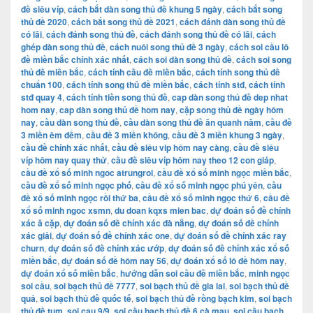
đề siêu víp
,
cách bắt dàn song thủ đề khung 5 ngày
,
cách bắt song
thủ đề 2020
,
cách bắt song thủ đề 2021
,
cách đánh dàn song thủ đề
có lãi
,
cách đánh song thủ đề
,
cách đánh song thủ đề có lãi
,
cách
ghép dàn song thủ đề
,
cách nuôi song thủ đề 3 ngày
,
cách soi cầu lô
đề miền bắc chính xác nhất
,
cách soi dàn song thủ đề
,
cách soi song
thủ đề miền bắc
,
cách tính cầu đề miền bắc
,
cách tính song thủ đề
chuẩn 100
,
cách tính song thủ đề miền bắc
,
cách tính stđ
,
cách tính
stđ quay 4
,
cách tính tiền song thủ đề
,
cap dàn song thủ đề dep nhat
hom nay
,
cap dàn song thủ đề hom nay
,
cặp song thủ đề ngày hôm
nay
,
cầu dàn song thủ đề
,
cầu dàn song thủ đề ăn quanh năm
,
cầu đề
3 miền êm đềm
,
cầu đề 3 miền không
,
cầu đề 3 miền khung 3 ngày
,
cầu đề chính xác nhất
,
cầu đề siêu vip hôm nay càng
,
cầu đề siêu
víp hôm nay quay thử
,
cầu đề siêu víp hôm nay theo 12 con giáp
,
cầu đề xổ số minh ngoc atrungroi
,
cầu đề xổ số minh ngọc miền bắc
,
cầu đề xổ số minh ngọc phố
,
cầu đề xổ số minh ngọc phú yên
,
cầu
đề xổ số minh ngọc rồi thứ ba
,
cầu đề xổ số minh ngọc thứ 6
,
cầu đề
xổ số minh ngoc xsmn
,
du doan kqxs mien bac
,
dự đoán số đề chính
xác ă cặp
,
dự đoán số đề chính xác đà nẵng
,
dự đoán số đề chính
xác giải
,
dự đoán số đề chính xác one
,
dự đoán số đề chính xác ray
churn
,
dự đoán số đề chính xác ướp
,
dự đoán số đề chính xác xổ số
miền bắc
,
dự đoán số đề hôm nay 56
,
dự đoán xổ số lô đề hôm nay
,
dự đoán xổ số miền bắc
,
hướng dẫn soi cầu đề miền bắc
,
minh ngọc
soi cầu
,
soi bạch thủ đề 7777
,
soi bạch thủ đề gia lai
,
soi bạch thủ đề
quả
,
soi bạch thủ đề quốc tế
,
soi bạch thủ đề rồng bạch kim
,
soi bạch
thủ đề tum
,
soi cau 9/9
,
soi cầu bạch thủ đề 6 cà mau
,
soi cầu bạch