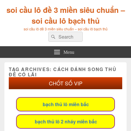
soi cầu lô đề 3 miền siêu chuẩn –
soi cầu lô bạch thủ
soi cầu lô đề 3 miền siêu chuẩn – soi cầu lô bạch thủ
Search
Search
for:
Menu
TAG ARCHIVES:
CÁCH ĐÁNH SONG THỦ
ĐỀ CÓ LÃI
CHỐT SỐ VIP
bạch thủ lô miền bắc
bạch thủ lô 2 nháy miền bắc