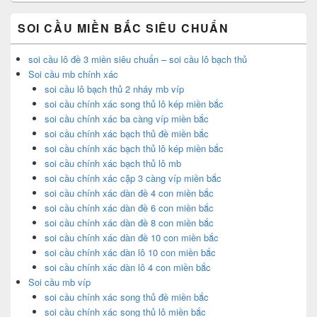
SOI CẦU MIỀN BẮC SIÊU CHUẨN
soi cầu lô đề 3 miền siêu chuẩn – soi cầu lô bạch thủ
Soi cầu mb chính xác
soi cầu lô bạch thủ 2 nháy mb víp
soi cầu chính xác song thủ lô kép miền bắc
soi cầu chính xác ba càng víp miền bắc
soi cầu chính xác bạch thủ đề miền bắc
soi cầu chính xác bạch thủ lô kép miền bắc
soi cầu chính xác bạch thủ lô mb
soi cầu chính xác cặp 3 càng víp miền bắc
soi cầu chính xác dàn đề 4 con miền bắc
soi cầu chính xác dàn đề 6 con miền bắc
soi cầu chính xác dàn đề 8 con miền bắc
soi cầu chính xác dàn đề 10 con miền bắc
soi cầu chính xác dàn lô 10 con miền bắc
soi cầu chính xác dàn lô 4 con miền bắc
Soi cầu mb víp
soi cầu chính xác song thủ đề miền bắc
soi cầu chính xác song thủ lô miền bắc