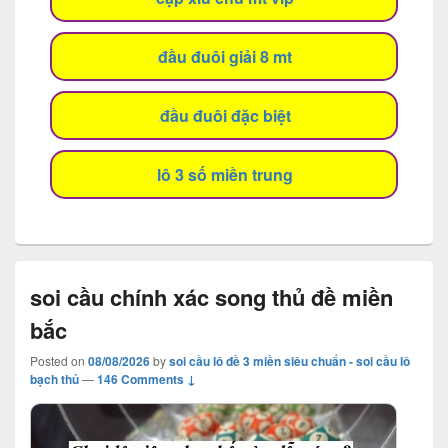
đầu đuôi giải 8 mt
đầu đuôi đặc biệt
lô 3 số miền trung
soi cầu chính xác song thủ đề miền
bắc
Posted on
08/08/2026
by
soi cầu lô đề 3 miền siêu chuẩn - soi cầu lô
bạch thủ
—
146 Comments ↓