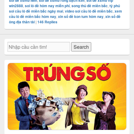
soi đề xsmb iwin
,
soi đề xsmb rông bạch kim
,
soi đề xsmb vip
win2888
,
soi lô đề hôm nay miễn phí
,
song thủ đề miền bắc
,
tỷ phú
soi cầu lô đề miền bắc ngày mai
,
video soi cầu lô đề miền bắc
,
xem
cầu lô đề miền bắc hôm nay
,
xin số đề kon tum hôm nay
,
xin số đề
ông địa thần tài
|
146
Replies
Search