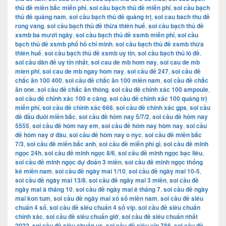
thủ đề miền bắc miễn phí
,
soi cầu bạch thủ đề miễn phí
,
soi cầu bạch
thủ đề quảng nam
,
soi cầu bạch thủ đề quảng trị
,
soi cau bach thu đề
rong vang
,
soi cầu bạch thủ đề thừa thiên huế
,
soi cầu bạch thủ đề
xsmb ba mươi ngày
,
soi cầu bạch thủ đề xsmb miễn phí
,
soi cầu
bạch thủ đề xsmb phố hồ chí minh
,
soi cầu bạch thủ đề xsmb thừa
thiên huế
,
soi cầu bạch thủ đề xsmb uy tín
,
soi cầu bạch thủ lô đề
,
soi cầu dàn đề uy tín nhất
,
soi cau de mb hom nay
,
soi cau de mb
mien phi
,
soi cau de mb ngay hom nay
,
soi cầu đề 247
,
soi cầu đề
chắc ăn 100 400
,
soi cầu đề chắc ăn 100 miền nam
,
soi cầu đề chắc
ăn one
,
soi cầu đề chắc ăn thông
,
soi cầu đề chính xác 100 ampoule
,
soi cầu đề chính xác 100 e càng
,
soi cầu đề chính xác 100 quảng trị
miễn phí
,
soi cầu đề chính xác 666
,
soi cầu đề chính xác gps
,
soi cầu
đề đầu đuôi miền bắc
,
soi cầu đề hôm nay 5/7/2
,
soi cầu đề hôm nay
5555
,
soi cầu đề hôm nay em
,
soi cầu đề hôm nay hôm nay
,
soi cầu
đề hôm nay ơ đâu
,
soi cầu đề hôm nay o nyc
,
soi cầu đề miền bắc
7/3
,
soi cầu đề miền bắc anh
,
soi cầu đề miễn phí gì
,
soi cầu đề minh
ngọc 24h
,
soi cầu đề minh ngọc 8/6
,
soi cầu đề minh ngọc bạc liêu
,
soi cầu đề minh ngọc dự đoán 3 miền
,
soi cầu đề minh ngọc thống
kê miền nam
,
soi cầu đề ngày mai 1/10
,
soi cầu đề ngày mai 10-5
,
soi cầu đề ngày mai 13/8
,
soi cầu đề ngày mai 3 miền
,
soi cầu đề
ngày mai â tháng 10
,
soi cầu đề ngày mai ê tháng 7
,
soi cầu đề ngày
mai kon tum
,
soi cầu đề ngày mai xổ số miền nam
,
soi cầu đề siêu
chuẩn 4 số
,
soi cầu đề siêu chuẩn 4 số vip
,
soi cầu đề siêu chuẩn
chính xác
,
soi cầu đề siêu chuẩn giờ
,
soi cầu đề siêu chuẩn nhất
2022
,
soi cầu đề siêu chuẩn us
,
soi cầu đề siêu víp 786
,
soi cầu đề