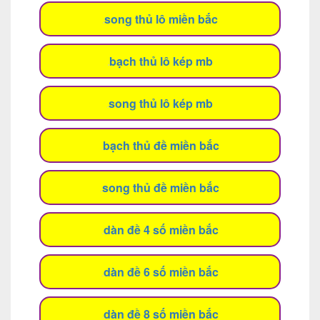
song thủ lô miền bắc
bạch thủ lô kép mb
song thủ lô kép mb
bạch thủ đề miền bắc
song thủ đề miền bắc
dàn đề 4 số miền bắc
dàn đề 6 số miền bắc
dàn đề 8 số miền bắc