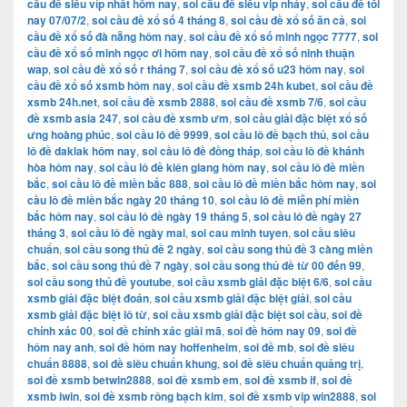
cầu đề siêu víp nhất hôm nay
,
soi cầu đề siêu vip nháy
,
soi cầu đề tối
nay 07/07/2
,
soi cầu đề xổ số 4 tháng 8
,
soi cầu đề xổ số ăn cả
,
soi
cầu đề xổ số đà nẵng hôm nay
,
soi cầu đề xổ số minh ngọc 7777
,
soi
cầu đề xổ số minh ngọc ơi hôm nay
,
soi cầu đề xổ số ninh thuận
wap
,
soi cầu đề xổ số r tháng 7
,
soi cầu đề xổ số u23 hôm nay
,
soi
cầu đề xổ số xsmb hôm nay
,
soi cầu đề xsmb 24h kubet
,
soi cầu đề
xsmb 24h.net
,
soi cầu đề xsmb 2888
,
soi cầu đề xsmb 7/6
,
soi cầu
đề xsmb asia 247
,
soi cầu đề xsmb ưm
,
soi cầu giải đặc biệt xổ số
ưng hoàng phúc
,
soi cầu lô đề 9999
,
soi cầu lô đề bạch thủ
,
soi cầu
lô đề daklak hôm nay
,
soi cầu lô đề đồng tháp
,
soi cầu lô đề khánh
hòa hôm nay
,
soi cầu lô đề kiên giang hôm nay
,
soi cầu lô đề miền
bắc
,
soi cầu lô đề miền bắc 888
,
soi cầu lô đề miền bắc hôm nay
,
soi
cầu lô đề miền bắc ngày 20 tháng 10
,
soi cầu lô đề miễn phí miền
bắc hôm nay
,
soi cầu lô đề ngày 19 tháng 5
,
soi cầu lô đề ngày 27
tháng 3
,
soi cầu lô đề ngày mai
,
soi cau minh tuyen
,
soi cầu siêu
chuẩn
,
soi cầu song thủ đề 2 ngày
,
soi cầu song thủ đề 3 càng miền
bắc
,
soi cầu song thủ đề 7 ngày
,
soi cầu song thủ đề từ 00 đến 99
,
soi cầu song thủ đề youtube
,
soi cầu xsmb giải đặc biệt 6/6
,
soi cầu
xsmb giải đặc biệt đoán
,
soi cầu xsmb giải đặc biệt giải
,
soi cầu
xsmb giải đặc biệt lô từ
,
soi cầu xsmb giải đặc biệt soi cầu
,
soi đề
chính xác 00
,
soi đề chính xác giải mã
,
soi đề hôm nay 09
,
soi đề
hôm nay anh
,
soi đề hôm nay hoffenheim
,
soi đề mb
,
soi đề siêu
chuẩn 8888
,
soi đề siêu chuẩn khung
,
soi đề siêu chuẩn quảng trị
,
soi đề xsmb betwin2888
,
soi đề xsmb em
,
soi đề xsmb if
,
soi đề
xsmb iwin
,
soi đề xsmb rông bạch kim
,
soi đề xsmb vip win2888
,
soi