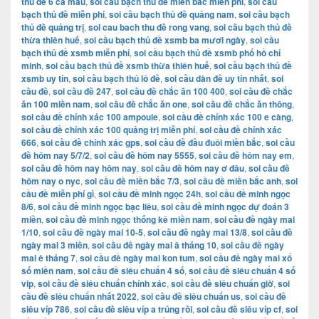
thủ đề 6 cà mau
,
soi cầu bạch thủ đề miền bắc miễn phí
,
soi cầu
bạch thủ đề miễn phí
,
soi cầu bạch thủ đề quảng nam
,
soi cầu bạch
thủ đề quảng trị
,
soi cau bach thu đề rong vang
,
soi cầu bạch thủ đề
thừa thiên huế
,
soi cầu bạch thủ đề xsmb ba mươi ngày
,
soi cầu
bạch thủ đề xsmb miễn phí
,
soi cầu bạch thủ đề xsmb phố hồ chí
minh
,
soi cầu bạch thủ đề xsmb thừa thiên huế
,
soi cầu bạch thủ đề
xsmb uy tín
,
soi cầu bạch thủ lô đề
,
soi cầu dàn đề uy tín nhất
,
soi
cầu đề
,
soi cầu đề 247
,
soi cầu đề chắc ăn 100 400
,
soi cầu đề chắc
ăn 100 miền nam
,
soi cầu đề chắc ăn one
,
soi cầu đề chắc ăn thông
,
soi cầu đề chính xác 100 ampoule
,
soi cầu đề chính xác 100 e càng
,
soi cầu đề chính xác 100 quảng trị miễn phí
,
soi cầu đề chính xác
666
,
soi cầu đề chính xác gps
,
soi cầu đề đầu đuôi miền bắc
,
soi cầu
đề hôm nay 5/7/2
,
soi cầu đề hôm nay 5555
,
soi cầu đề hôm nay em
,
soi cầu đề hôm nay hôm nay
,
soi cầu đề hôm nay ơ đâu
,
soi cầu đề
hôm nay o nyc
,
soi cầu đề miền bắc 7/3
,
soi cầu đề miền bắc anh
,
soi
cầu đề miễn phí gì
,
soi cầu đề minh ngọc 24h
,
soi cầu đề minh ngọc
8/6
,
soi cầu đề minh ngọc bạc liêu
,
soi cầu đề minh ngọc dự đoán 3
miền
,
soi cầu đề minh ngọc thống kê miền nam
,
soi cầu đề ngày mai
1/10
,
soi cầu đề ngày mai 10-5
,
soi cầu đề ngày mai 13/8
,
soi cầu đề
ngày mai 3 miền
,
soi cầu đề ngày mai â tháng 10
,
soi cầu đề ngày
mai ê tháng 7
,
soi cầu đề ngày mai kon tum
,
soi cầu đề ngày mai xổ
số miền nam
,
soi cầu đề siêu chuẩn 4 số
,
soi cầu đề siêu chuẩn 4 số
vip
,
soi cầu đề siêu chuẩn chính xác
,
soi cầu đề siêu chuẩn giờ
,
soi
cầu đề siêu chuẩn nhất 2022
,
soi cầu đề siêu chuẩn us
,
soi cầu đề
siêu víp 786
,
soi cầu đề siêu víp a trúng rồi
,
soi cầu đề siêu víp cf
,
soi