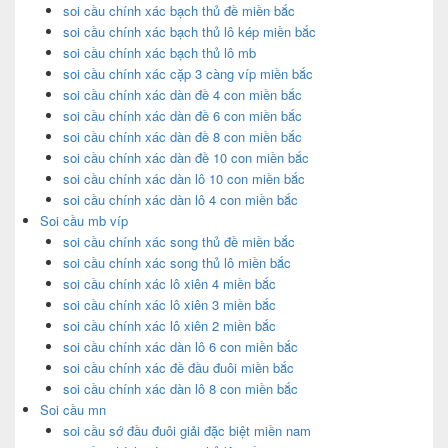
soi cầu chính xác bạch thủ đề miền bắc
soi cầu chính xác bạch thủ lô kép miền bắc
soi cầu chính xác bạch thủ lô mb
soi cầu chính xác cặp 3 càng víp miền bắc
soi cầu chính xác dàn đề 4 con miền bắc
soi cầu chính xác dàn đề 6 con miền bắc
soi cầu chính xác dàn đề 8 con miền bắc
soi cầu chính xác dàn đề 10 con miền bắc
soi cầu chính xác dàn lô 10 con miền bắc
soi cầu chính xác dàn lô 4 con miền bắc
Soi cầu mb víp
soi cầu chính xác song thủ đề miền bắc
soi cầu chính xác song thủ lô miền bắc
soi cầu chính xác lô xiên 4 miền bắc
soi cầu chính xác lô xiên 3 miền bắc
soi cầu chính xác lô xiên 2 miền bắc
soi cầu chính xác dàn lô 6 con miền bắc
soi cầu chính xác đề đầu đuôi miền bắc
soi cầu chính xác dàn lô 8 con miền bắc
Soi cầu mn
soi cầu sớ đầu đuôi giải đặc biệt miền nam