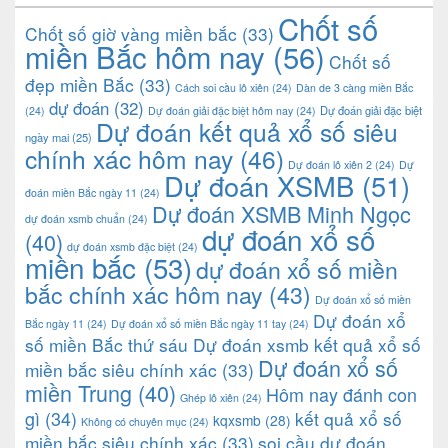
Chốt số
Chốt số giờ vàng miền bắc
(33)
miền Bắc hôm nay
(56)
Chốt số
đẹp miền Bắc
(33)
Cách soi cầu lô xiên
(24)
Dàn de 3 càng miền Bắc
dự đoán
(32)
Dự đoán giải đặc biệt
(24)
Dự đoán giải đặc biệt hôm nay
(24)
Dự đoán kết quả xổ số siêu
ngày mai
(25)
chính xác hôm nay
(46)
Dự đoán lô xiên 2
(24)
Dự
Dự đoán XSMB
(51)
đoán miền Bắc ngày 11
(24)
Dự đoán XSMB Minh Ngọc
dự đoán xsmb chuẩn
(24)
dự đoán xổ số
(40)
dự đoán xsmb đặc biệt
(24)
miền bắc
(53)
dự đoán xổ số miền
bắc chính xác hôm nay
(43)
Dự đoán xổ số miền
Dự đoán xổ
Bắc ngày 11
(24)
Dự đoán xổ số miền Bắc ngày 11 tay
(24)
số miền Bắc thứ sáu Dự đoán xsmb kết quả xổ số
Dự đoán xổ số
miền bắc siêu chính xác
(33)
miền Trung
(40)
Hôm nay đánh con
Ghép lô xiên
(24)
gì
(34)
kết quả xổ số
kqxsmb
(28)
Không có chuyên mục
(24)
miền bắc siêu chính xác
(33)
soi cầu dự đoán