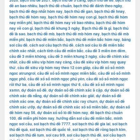
đề an bao nhiêu
,
bạch thủ đề chuẩn
,
bạch thủ đề đánh theo ngày
,
bạch thủ đề đẹp nhất hôm nay
,
bạch thủ đề gan
,
bạch thủ đề hnay
,
bạch thủ đề hôm nay
,
bạch thủ đề hôm nay con gì
,
bạch thủ đề hôm
nay miễn phí
,
bạch thủ đề hôm nay về bao nhiêu
,
bạch thủ đề hôm
nay về con gì
,
bạch thủ đề khung 3 ngày
,
Bạch thủ đề là gì
,
bạch thủ
đề là sao
,
bach thủ đề mb
,
bạch thủ đề mb hôm nay
,
bạch thủ đề mb
miễn phí
,
bạch thủ đề miền bắc
,
bạch thủ đề miền bắc hôm nay
,
bảng
soi cầu đề
,
cách soi cầu bạch thủ đề
,
cách soi cầu lô đề miền bắc
chính xác nhất
,
cách tính cầu đề miền bắc
,
cầu đề 3 miền êm đềm
,
cầu đề 3 miền không
,
cầu đề 3 miền khung 3 ngày
,
cầu đề chính xác
nhất
,
cầu đề siêu vip hôm nay càng
,
cầu đề siêu víp hôm nay quay
thử
,
cầu đề siêu víp hôm nay theo 12 con giáp
,
cầu đề xổ số minh
ngoc atrungroi
,
cầu đề xổ số minh ngọc miền bắc
,
cầu đề xổ số minh
ngọc phố
,
cầu đề xổ số minh ngọc phú yên
,
cầu đề xổ số minh ngọc
rồi thứ ba
,
cầu đề xổ số minh ngọc thứ 6
,
cầu đề xổ số minh ngoc
xsmn
,
dự đoán số đề
,
dự đoán số đề chính xác ă cặp
,
dự đoán số đề
chính xác đà nẵng
,
dự đoán số đề chính xác giải
,
dự đoán số đề
chính xác one
,
dự đoán số đề chính xác ray churn
,
dự đoán số đề
chính xác ướp
,
dự đoán số đề chính xác xổ số miền bắc
,
dự đoán số
đề hôm nay 56
,
dự đoán xổ số lô đề hôm nay
,
đề bạch thủ chuẩn
100
,
đề miễn phí hôm nay
,
hướng dẫn soi cầu đề miền bắc
,
minh
ngọc soi cầu
,
soi bạch thủ đề 7777
,
soi bạch thủ đề gia lai
,
soi bạch
thủ đề quả
,
soi bạch thủ đề quốc tế
,
soi bạch thủ đề rồng bạch kim
,
soi bạch thủ đề tum
,
soi cau 9/9
,
soi cầu bạch thủ đề
,
soi cầu bạch