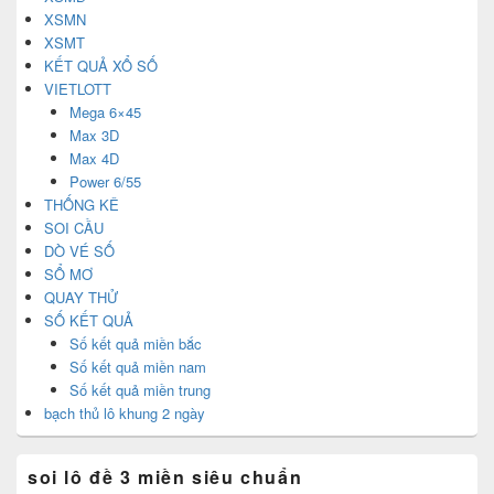
XSMN
XSMT
KẾT QUẢ XỔ SỐ
VIETLOTT
Mega 6×45
Max 3D
Max 4D
Power 6/55
THỐNG KÊ
SOI CẦU
DÒ VÉ SỐ
SỔ MƠ
QUAY THỬ
SỐ KẾT QUẢ
Số kết quả miền bắc
Số kết quả miền nam
Số kết quả miền trung
bạch thủ lô khung 2 ngày
soi lô đề 3 miền siêu chuẩn