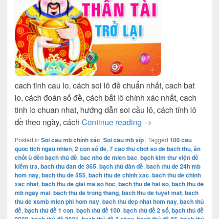
cach tinh cau lo, cách soi lô đề chuẩn nhất, cach bat
lo, cách đoán số đề, cách bắt lô chính xác nhất, cach
tinh lo chuan nhat, hướng dẫn soi cầu lô, cách tính lô
soi cầu chính xác bạc
đề theo ngày, cách
Continue reading
→
Posted in
Soi cầu mb chính xác
,
Soi cầu mb víp
|
Tagged
100 cau
quoc tich ngau nhien
,
2 con số đề
,
7 cao thu chot so de bach thu
,
ăn
chốt ù đền bạch thủ đề
,
bac nho de mien bac
,
bạch kim thư viện đề
kiểm tra
,
bach thu dan de 365
,
bạch thủ dàn đề
,
bach thu de 24h mb
hom nay
,
bach thu de 555
,
bach thu de chinh xac
,
bach thu de chinh
xac nhat
,
bach thu de giai ma so hoc
,
bach thu de hai so
,
bach thu de
mb ngay mai
,
bach thu de trong thang
,
bach thu de tuyet mat
,
bach
thu de xsmb mien phi hom nay
,
bach thu dep nhat hom nay
,
bach thủ
đề
,
bạch thủ đề 1 con
,
bạch thủ đề 100
,
bạch thủ đề 2 số
,
bạch thủ đề
2020
,
bạch thủ đề 2021
,
bạch thủ đề 3 càng
,
bạch thủ đề 86
,
bạch thủ