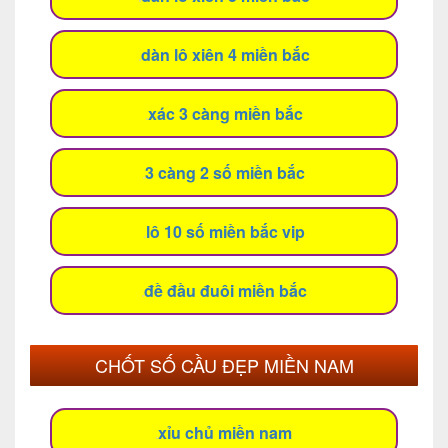
dàn lô xiên 4 miền bắc
xác 3 càng miền bắc
3 càng 2 số miền bắc
lô 10 số miền bắc vip
đề đầu đuôi miền bắc
CHỐT SỐ CẦU ĐẸP MIỀN NAM
xỉu chủ miền nam