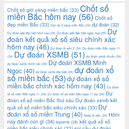
Chốt số
Chốt số giờ vàng miền bắc
(33)
miền Bắc hôm nay
(56)
Chốt số
đẹp miền Bắc
(33)
dự đoán
(32)
Dàn de 3 càng miền Bắc
(24)
Dự
Dự đoán giải đặc biệt ngày mai
(25)
Dự đoán giải đặc biệt hôm nay
(24)
đoán kết quả xổ số siêu chính xác
hôm nay
(46)
Dự đoán lô xiên 2
(24)
Dự đoán miền Bắc ngày 11
Dự đoán XSMB
(51)
(24)
dự đoán xsmb chuẩn
(24)
Dự đoán XSMB Minh
dự đoán xsmb chính xác
(24)
dự đoán xổ
Ngọc
(40)
dự đoán xsmb đặc biệt
(24)
số miền bắc
(53)
dự đoán xổ số
miền bắc chính xác hôm nay
(43)
Dự đoán
Dự
xổ số miền Bắc ngày 11
(24)
Dự đoán xổ số miền Bắc ngày 11 tay
(24)
đoán xổ số miền Bắc thứ sáu Dự đoán xsmb kết
Dự
quả xổ số miền bắc siêu chính xác
(33)
đoán xổ số miền Trung
(40)
Hôm
Ghép lô xiên
(24)
nay đánh con gì
(34)
kết quả xổ số
kqxsmb
(28)
miền bắc siêu chính xác
(33)
soi cầu dự đoán