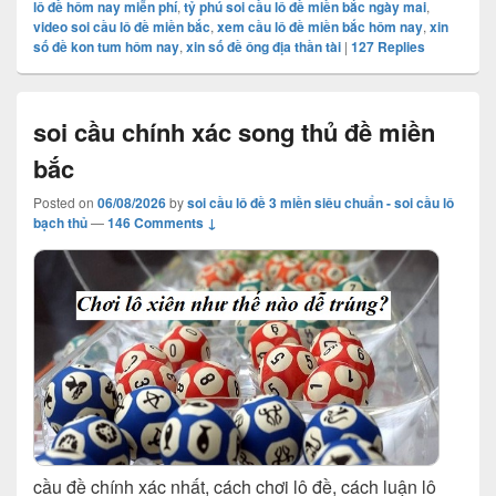
lô đề hôm nay miễn phí
,
tỷ phú soi cầu lô đề miền bắc ngày mai
,
video soi cầu lô đề miền bắc
,
xem cầu lô đề miền bắc hôm nay
,
xin
số đề kon tum hôm nay
,
xin số đề ông địa thần tài
|
127
Replies
soi cầu chính xác song thủ đề miền
bắc
Posted on
06/08/2026
by
soi cầu lô đề 3 miền siêu chuẩn - soi cầu lô
bạch thủ
—
146 Comments ↓
cầu đề chính xác nhất, cách chơi lô đề, cách luận lô