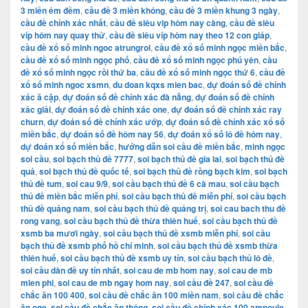
3 miền êm đềm
,
cầu đề 3 miền không
,
cầu đề 3 miền khung 3 ngày
,
cầu đề chính xác nhất
,
cầu đề siêu vip hôm nay càng
,
cầu đề siêu
víp hôm nay quay thử
,
cầu đề siêu víp hôm nay theo 12 con giáp
,
cầu đề xổ số minh ngoc atrungroi
,
cầu đề xổ số minh ngọc miền bắc
,
cầu đề xổ số minh ngọc phố
,
cầu đề xổ số minh ngọc phú yên
,
cầu
đề xổ số minh ngọc rồi thứ ba
,
cầu đề xổ số minh ngọc thứ 6
,
cầu đề
xổ số minh ngoc xsmn
,
du doan kqxs mien bac
,
dự đoán số đề chính
xác ă cặp
,
dự đoán số đề chính xác đà nẵng
,
dự đoán số đề chính
xác giải
,
dự đoán số đề chính xác one
,
dự đoán số đề chính xác ray
churn
,
dự đoán số đề chính xác ướp
,
dự đoán số đề chính xác xổ số
miền bắc
,
dự đoán số đề hôm nay 56
,
dự đoán xổ số lô đề hôm nay
,
dự đoán xổ số miền bắc
,
hướng dẫn soi cầu đề miền bắc
,
minh ngọc
soi cầu
,
soi bạch thủ đề 7777
,
soi bạch thủ đề gia lai
,
soi bạch thủ đề
quả
,
soi bạch thủ đề quốc tế
,
soi bạch thủ đề rồng bạch kim
,
soi bạch
thủ đề tum
,
soi cau 9/9
,
soi cầu bạch thủ đề 6 cà mau
,
soi cầu bạch
thủ đề miền bắc miễn phí
,
soi cầu bạch thủ đề miễn phí
,
soi cầu bạch
thủ đề quảng nam
,
soi cầu bạch thủ đề quảng trị
,
soi cau bach thu đề
rong vang
,
soi cầu bạch thủ đề thừa thiên huế
,
soi cầu bạch thủ đề
xsmb ba mươi ngày
,
soi cầu bạch thủ đề xsmb miễn phí
,
soi cầu
bạch thủ đề xsmb phố hồ chí minh
,
soi cầu bạch thủ đề xsmb thừa
thiên huế
,
soi cầu bạch thủ đề xsmb uy tín
,
soi cầu bạch thủ lô đề
,
soi cầu dàn đề uy tín nhất
,
soi cau de mb hom nay
,
soi cau de mb
mien phi
,
soi cau de mb ngay hom nay
,
soi cầu đề 247
,
soi cầu đề
chắc ăn 100 400
,
soi cầu đề chắc ăn 100 miền nam
,
soi cầu đề chắc
ăn one
,
soi cầu đề chắc ăn thông
,
soi cầu đề chính xác 100 ampoule
,