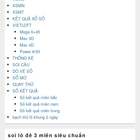
XSMN
XSMT
KẾT QUẢ XỔ SỐ
VIETLOTT
Mega 6×45
Max 3D
Max 4D
Power 6/55
THỐNG KÊ
SOI CẦU
DÒ VÉ SỐ
SỔ MƠ
QUAY THỬ
SỐ KẾT QUẢ
Số kết quả miền bắc
Số kết quả miền nam
Số kết quả miền trung
bạch thủ lô khung 2 ngày
soi lô đề 3 miền siêu chuẩn