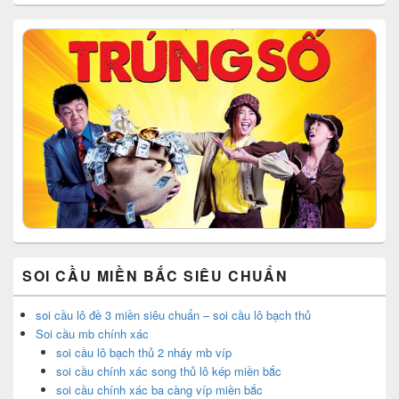
SOI CẦU MIỀN BẮC SIÊU CHUẨN
soi cầu lô đề 3 miền siêu chuẩn – soi cầu lô bạch thủ
Soi cầu mb chính xác
soi cầu lô bạch thủ 2 nháy mb víp
soi cầu chính xác song thủ lô kép miền bắc
soi cầu chính xác ba càng víp miền bắc