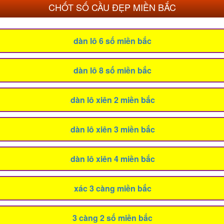
CHỐT SỐ CẦU ĐẸP MIỀN BẮC
dàn lô 6 số miền bắc
dàn lô 8 số miền bắc
dàn lô xiên 2 miền bắc
dàn lô xiên 3 miền bắc
dàn lô xiên 4 miền bắc
xác 3 càng miền bắc
3 càng 2 số miền bắc