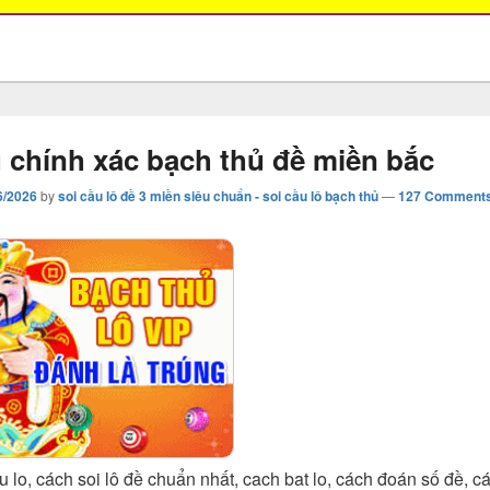
u chính xác bạch thủ đề miền bắc
6/2026
by
soi cầu lô đề 3 miền siêu chuẩn - soi cầu lô bạch thủ
—
127 Comment
u lo, cách soi lô đề chuẩn nhất, cach bat lo, cách đoán số đề, cá