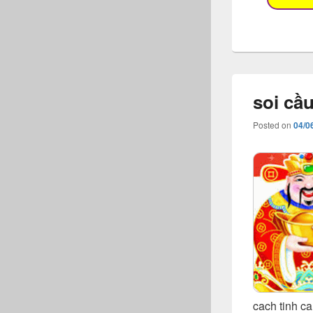
soi cầ
Posted on
04/0
cach tinh ca