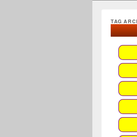
TAG ARC