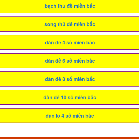
bạch thủ đề miền bắc
song thủ đề miền bắc
dàn đề 4 số miền bắc
dàn đề 6 số miền bắc
dàn đề 8 số miền bắc
dàn đề 10 số miền bắc
dàn lô 4 số miền bắc