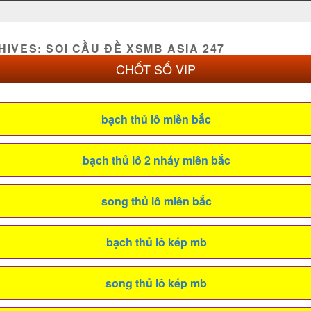
HIVES:
SOI CẦU ĐỀ XSMB ASIA 247
CHỐT SỐ VIP
bạch thủ lô miền bắc
bạch thủ lô 2 nháy miền bắc
song thủ lô miền bắc
bạch thủ lô kép mb
song thủ lô kép mb