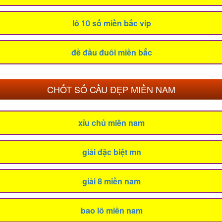
lô 10 số miền bắc vip
đề đầu đuôi miền bắc
CHỐT SỐ CẦU ĐẸP MIỀN NAM
xỉu chủ miền nam
giải đặc biệt mn
giải 8 miền nam
bao lô miền nam