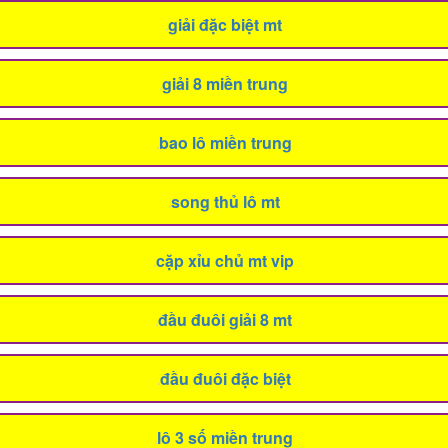
giải đặc biệt mt
giải 8 miền trung
bao lô miền trung
song thủ lô mt
cặp xỉu chủ mt vip
đầu đuôi giải 8 mt
đầu đuôi đặc biệt
lô 3 số miền trung