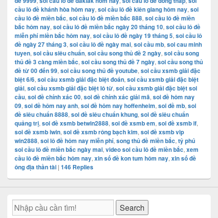
đề 9999
,
soi cầu lô đề daklak hôm nay
,
soi cầu lô đề đồng tháp
,
soi
cầu lô đề khánh hòa hôm nay
,
soi cầu lô đề kiên giang hôm nay
,
soi
cầu lô đề miền bắc
,
soi cầu lô đề miền bắc 888
,
soi cầu lô đề miền
bắc hôm nay
,
soi cầu lô đề miền bắc ngày 20 tháng 10
,
soi cầu lô đề
miễn phí miền bắc hôm nay
,
soi cầu lô đề ngày 19 tháng 5
,
soi cầu lô
đề ngày 27 tháng 3
,
soi cầu lô đề ngày mai
,
soi cầu mb
,
soi cau minh
tuyen
,
soi cầu siêu chuẩn
,
soi cầu song thủ đề 2 ngày
,
soi cầu song
thủ đề 3 càng miền bắc
,
soi cầu song thủ đề 7 ngày
,
soi cầu song thủ
đề từ 00 đến 99
,
soi cầu song thủ đề youtube
,
soi cầu xsmb giải đặc
biệt 6/6
,
soi cầu xsmb giải đặc biệt đoán
,
soi cầu xsmb giải đặc biệt
giải
,
soi cầu xsmb giải đặc biệt lô từ
,
soi cầu xsmb giải đặc biệt soi
cầu
,
soi đề chính xác 00
,
soi đề chính xác giải mã
,
soi đề hôm nay
09
,
soi đề hôm nay anh
,
soi đề hôm nay hoffenheim
,
soi đề mb
,
soi
đề siêu chuẩn 8888
,
soi đề siêu chuẩn khung
,
soi đề siêu chuẩn
quảng trị
,
soi đề xsmb betwin2888
,
soi đề xsmb em
,
soi đề xsmb if
,
soi đề xsmb iwin
,
soi đề xsmb rông bạch kim
,
soi đề xsmb vip
win2888
,
soi lô đề hôm nay miễn phí
,
song thủ đề miền bắc
,
tỷ phú
soi cầu lô đề miền bắc ngày mai
,
video soi cầu lô đề miền bắc
,
xem
cầu lô đề miền bắc hôm nay
,
xin số đề kon tum hôm nay
,
xin số đề
ông địa thần tài
|
146
Replies
Search