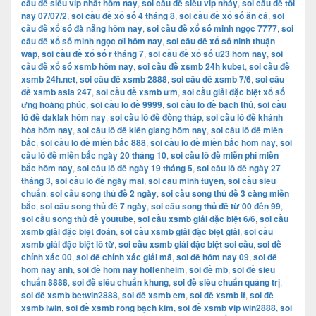
cầu đề siêu víp nhất hôm nay
,
soi cầu đề siêu vip nháy
,
soi cầu đề tối
nay 07/07/2
,
soi cầu đề xổ số 4 tháng 8
,
soi cầu đề xổ số ăn cả
,
soi
cầu đề xổ số đà nẵng hôm nay
,
soi cầu đề xổ số minh ngọc 7777
,
soi
cầu đề xổ số minh ngọc ơi hôm nay
,
soi cầu đề xổ số ninh thuận
wap
,
soi cầu đề xổ số r tháng 7
,
soi cầu đề xổ số u23 hôm nay
,
soi
cầu đề xổ số xsmb hôm nay
,
soi cầu đề xsmb 24h kubet
,
soi cầu đề
xsmb 24h.net
,
soi cầu đề xsmb 2888
,
soi cầu đề xsmb 7/6
,
soi cầu
đề xsmb asia 247
,
soi cầu đề xsmb ưm
,
soi cầu giải đặc biệt xổ số
ưng hoàng phúc
,
soi cầu lô đề 9999
,
soi cầu lô đề bạch thủ
,
soi cầu
lô đề daklak hôm nay
,
soi cầu lô đề đồng tháp
,
soi cầu lô đề khánh
hòa hôm nay
,
soi cầu lô đề kiên giang hôm nay
,
soi cầu lô đề miền
bắc
,
soi cầu lô đề miền bắc 888
,
soi cầu lô đề miền bắc hôm nay
,
soi
cầu lô đề miền bắc ngày 20 tháng 10
,
soi cầu lô đề miễn phí miền
bắc hôm nay
,
soi cầu lô đề ngày 19 tháng 5
,
soi cầu lô đề ngày 27
tháng 3
,
soi cầu lô đề ngày mai
,
soi cau minh tuyen
,
soi cầu siêu
chuẩn
,
soi cầu song thủ đề 2 ngày
,
soi cầu song thủ đề 3 càng miền
bắc
,
soi cầu song thủ đề 7 ngày
,
soi cầu song thủ đề từ 00 đến 99
,
soi cầu song thủ đề youtube
,
soi cầu xsmb giải đặc biệt 6/6
,
soi cầu
xsmb giải đặc biệt đoán
,
soi cầu xsmb giải đặc biệt giải
,
soi cầu
xsmb giải đặc biệt lô từ
,
soi cầu xsmb giải đặc biệt soi cầu
,
soi đề
chính xác 00
,
soi đề chính xác giải mã
,
soi đề hôm nay 09
,
soi đề
hôm nay anh
,
soi đề hôm nay hoffenheim
,
soi đề mb
,
soi đề siêu
chuẩn 8888
,
soi đề siêu chuẩn khung
,
soi đề siêu chuẩn quảng trị
,
soi đề xsmb betwin2888
,
soi đề xsmb em
,
soi đề xsmb if
,
soi đề
xsmb iwin
,
soi đề xsmb rông bạch kim
,
soi đề xsmb vip win2888
,
soi