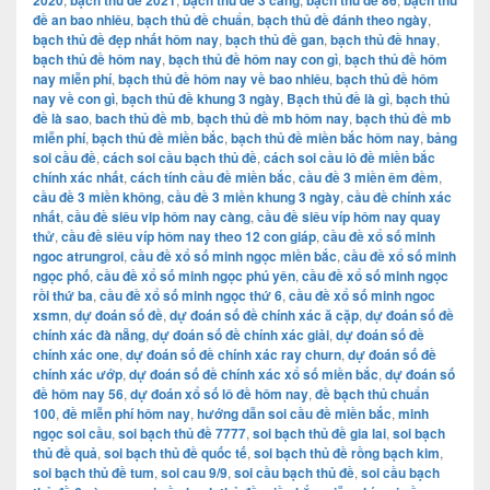
đề an bao nhiêu
,
bạch thủ đề chuẩn
,
bạch thủ đề đánh theo ngày
,
bạch thủ đề đẹp nhất hôm nay
,
bạch thủ đề gan
,
bạch thủ đề hnay
,
bạch thủ đề hôm nay
,
bạch thủ đề hôm nay con gì
,
bạch thủ đề hôm
nay miễn phí
,
bạch thủ đề hôm nay về bao nhiêu
,
bạch thủ đề hôm
nay về con gì
,
bạch thủ đề khung 3 ngày
,
Bạch thủ đề là gì
,
bạch thủ
đề là sao
,
bach thủ đề mb
,
bạch thủ đề mb hôm nay
,
bạch thủ đề mb
miễn phí
,
bạch thủ đề miền bắc
,
bạch thủ đề miền bắc hôm nay
,
bảng
soi cầu đề
,
cách soi cầu bạch thủ đề
,
cách soi cầu lô đề miền bắc
chính xác nhất
,
cách tính cầu đề miền bắc
,
cầu đề 3 miền êm đềm
,
cầu đề 3 miền không
,
cầu đề 3 miền khung 3 ngày
,
cầu đề chính xác
nhất
,
cầu đề siêu vip hôm nay càng
,
cầu đề siêu víp hôm nay quay
thử
,
cầu đề siêu víp hôm nay theo 12 con giáp
,
cầu đề xổ số minh
ngoc atrungroi
,
cầu đề xổ số minh ngọc miền bắc
,
cầu đề xổ số minh
ngọc phố
,
cầu đề xổ số minh ngọc phú yên
,
cầu đề xổ số minh ngọc
rồi thứ ba
,
cầu đề xổ số minh ngọc thứ 6
,
cầu đề xổ số minh ngoc
xsmn
,
dự đoán số đề
,
dự đoán số đề chính xác ă cặp
,
dự đoán số đề
chính xác đà nẵng
,
dự đoán số đề chính xác giải
,
dự đoán số đề
chính xác one
,
dự đoán số đề chính xác ray churn
,
dự đoán số đề
chính xác ướp
,
dự đoán số đề chính xác xổ số miền bắc
,
dự đoán số
đề hôm nay 56
,
dự đoán xổ số lô đề hôm nay
,
đề bạch thủ chuẩn
100
,
đề miễn phí hôm nay
,
hướng dẫn soi cầu đề miền bắc
,
minh
ngọc soi cầu
,
soi bạch thủ đề 7777
,
soi bạch thủ đề gia lai
,
soi bạch
thủ đề quả
,
soi bạch thủ đề quốc tế
,
soi bạch thủ đề rồng bạch kim
,
soi bạch thủ đề tum
,
soi cau 9/9
,
soi cầu bạch thủ đề
,
soi cầu bạch