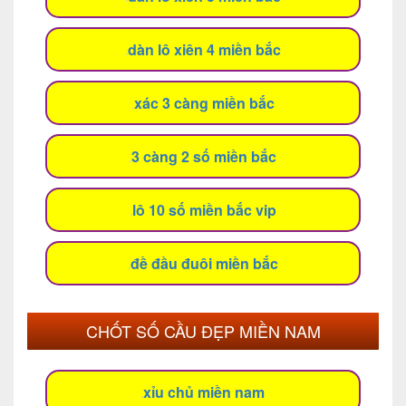
dàn lô xiên 4 miền bắc
xác 3 càng miền bắc
3 càng 2 số miền bắc
lô 10 số miền bắc vip
đề đầu đuôi miền bắc
CHỐT SỐ CẦU ĐẸP MIỀN NAM
xỉu chủ miền nam