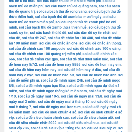
thủ đề 6 cà mau
,
soi cầu bạch thủ đề miền bắc miễn phí
,
soi cầu
bạch thủ đề miễn phí
,
soi cầu bạch thủ đề quảng nam
,
soi cầu bạch
thủ đề quảng trị
,
soi cau bach thu đề rong vang
,
soi cầu bạch thủ đề
thừa thiên huế
,
soi cầu bạch thủ đề xsmb ba mươi ngày
,
soi cầu
bạch thủ đề xsmb miễn phí
,
soi cầu bạch thủ đề xsmb phố hồ chí
minh
,
soi cầu bạch thủ đề xsmb thừa thiên huế
,
soi cầu bạch thủ đề
xsmb uy tín
,
soi cầu bạch thủ lô đề
,
soi cầu dàn đề uy tín nhất
,
soi
cầu đề
,
soi cầu đề 247
,
soi cầu đề chắc ăn 100 400
,
soi cầu đề chắc
ăn 100 miền nam
,
soi cầu đề chắc ăn one
,
soi cầu đề chắc ăn thông
,
soi cầu đề chính xác 100 ampoule
,
soi cầu đề chính xác 100 e càng
,
soi cầu đề chính xác 100 quảng trị miễn phí
,
soi cầu đề chính xác
666
,
soi cầu đề chính xác gps
,
soi cầu đề đầu đuôi miền bắc
,
soi cầu
đề hôm nay 5/7/2
,
soi cầu đề hôm nay 5555
,
soi cầu đề hôm nay em
,
soi cầu đề hôm nay hôm nay
,
soi cầu đề hôm nay ơ đâu
,
soi cầu đề
hôm nay o nyc
,
soi cầu đề miền bắc 7/3
,
soi cầu đề miền bắc anh
,
soi
cầu đề miễn phí gì
,
soi cầu đề minh ngọc 24h
,
soi cầu đề minh ngọc
8/6
,
soi cầu đề minh ngọc bạc liêu
,
soi cầu đề minh ngọc dự đoán 3
miền
,
soi cầu đề minh ngọc thống kê miền nam
,
soi cầu đề ngày mai
1/10
,
soi cầu đề ngày mai 10-5
,
soi cầu đề ngày mai 13/8
,
soi cầu đề
ngày mai 3 miền
,
soi cầu đề ngày mai â tháng 10
,
soi cầu đề ngày
mai ê tháng 7
,
soi cầu đề ngày mai kon tum
,
soi cầu đề ngày mai xổ
số miền nam
,
soi cầu đề siêu chuẩn 4 số
,
soi cầu đề siêu chuẩn 4 số
vip
,
soi cầu đề siêu chuẩn chính xác
,
soi cầu đề siêu chuẩn giờ
,
soi
cầu đề siêu chuẩn nhất 2022
,
soi cầu đề siêu chuẩn us
,
soi cầu đề
siêu víp 786
,
soi cầu đề siêu víp a trúng rồi
,
soi cầu đề siêu víp cf
,
soi