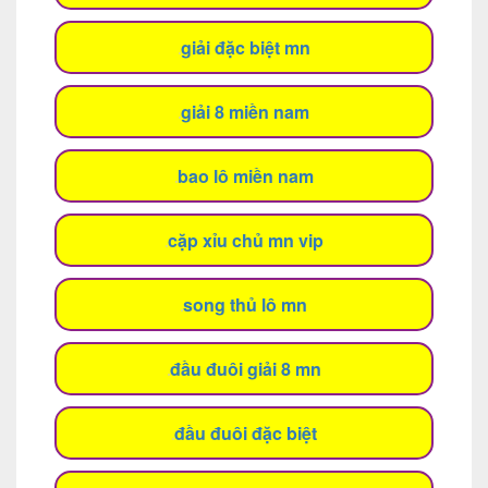
giải đặc biệt mn
giải 8 miền nam
bao lô miền nam
cặp xỉu chủ mn vip
song thủ lô mn
đầu đuôi giải 8 mn
đầu đuôi đặc biệt