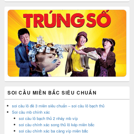
SOI CẦU MIỀN BẮC SIÊU CHUẨN
soi cầu lô đề 3 miền siêu chuẩn – soi cầu lô bạch thủ
Soi cầu mb chính xác
soi cầu lô bạch thủ 2 nháy mb víp
soi cầu chính xác song thủ lô kép miền bắc
soi cầu chính xác ba càng víp miền bắc