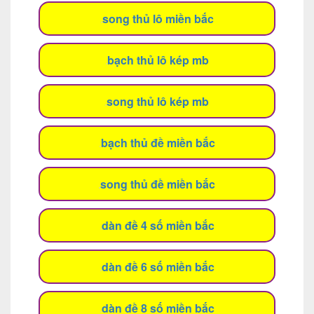
song thủ lô miền bắc
bạch thủ lô kép mb
song thủ lô kép mb
bạch thủ đề miền bắc
song thủ đề miền bắc
dàn đề 4 số miền bắc
dàn đề 6 số miền bắc
dàn đề 8 số miền bắc