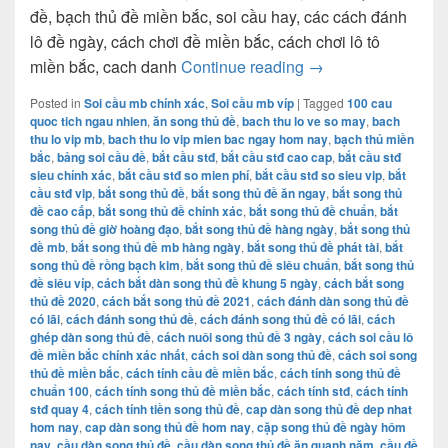
đề, bạch thủ đề miền bắc, soi cầu hay, các cách đánh
lô đề ngày, cách chơi đề miền bắc, cách chơi lô tô
soi cầu chính xác s
miền bắc, cach danh
Continue reading
→
Posted in
Soi cầu mb chính xác
,
Soi cầu mb víp
|
Tagged
100 cau
quoc tich ngau nhien
,
ăn song thủ đề
,
bach thu lo ve so may
,
bach
thu lo vip mb
,
bach thu lo vip mien bac ngay hom nay
,
bạch thủ miền
bắc
,
bảng soi cầu đề
,
bắt cầu stđ
,
bắt cầu stđ cao cap
,
bắt cầu stđ
sieu chính xác
,
bắt cầu stđ so mien phí
,
bắt cầu stđ so sieu vip
,
bắt
cầu stđ vip
,
bắt song thủ đề
,
bắt song thủ đề ăn ngay
,
bắt song thủ
đề cao cấp
,
bắt song thủ đề chính xác
,
bắt song thủ đề chuẩn
,
bắt
song thủ đề giờ hoàng đạo
,
bắt song thủ đề hàng ngày
,
bắt song thủ
đề mb
,
bắt song thủ đề mb hàng ngày
,
bắt song thủ đề phát tài
,
bắt
song thủ đề rồng bạch kim
,
bắt song thủ đề siêu chuẩn
,
bắt song thủ
đề siêu víp
,
cách bắt dàn song thủ đề khung 5 ngày
,
cách bắt song
thủ đề 2020
,
cách bắt song thủ đề 2021
,
cách đánh dàn song thủ đề
có lãi
,
cách đánh song thủ đề
,
cách đánh song thủ đề có lãi
,
cách
ghép dàn song thủ đề
,
cách nuôi song thủ đề 3 ngày
,
cách soi cầu lô
đề miền bắc chính xác nhất
,
cách soi dàn song thủ đề
,
cách soi song
thủ đề miền bắc
,
cách tính cầu đề miền bắc
,
cách tính song thủ đề
chuẩn 100
,
cách tính song thủ đề miền bắc
,
cách tính stđ
,
cách tính
stđ quay 4
,
cách tính tiền song thủ đề
,
cap dàn song thủ đề dep nhat
hom nay
,
cap dàn song thủ đề hom nay
,
cặp song thủ đề ngày hôm
nay
,
cầu dàn song thủ đề
,
cầu dàn song thủ đề ăn quanh năm
,
cầu đề