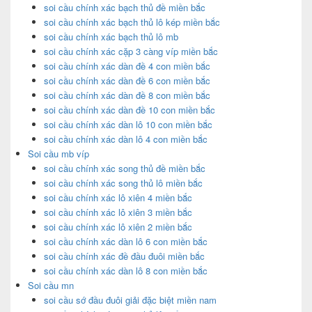
soi cầu chính xác bạch thủ đề miền bắc
soi cầu chính xác bạch thủ lô kép miền bắc
soi cầu chính xác bạch thủ lô mb
soi cầu chính xác cặp 3 càng víp miền bắc
soi cầu chính xác dàn đề 4 con miền bắc
soi cầu chính xác dàn đề 6 con miền bắc
soi cầu chính xác dàn đề 8 con miền bắc
soi cầu chính xác dàn đề 10 con miền bắc
soi cầu chính xác dàn lô 10 con miền bắc
soi cầu chính xác dàn lô 4 con miền bắc
Soi cầu mb víp
soi cầu chính xác song thủ đề miền bắc
soi cầu chính xác song thủ lô miền bắc
soi cầu chính xác lô xiên 4 miền bắc
soi cầu chính xác lô xiên 3 miền bắc
soi cầu chính xác lô xiên 2 miền bắc
soi cầu chính xác dàn lô 6 con miền bắc
soi cầu chính xác đề đầu đuôi miền bắc
soi cầu chính xác dàn lô 8 con miền bắc
Soi cầu mn
soi cầu sớ đầu đuôi giải đặc biệt miền nam