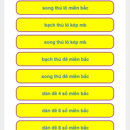
song thủ lô miền bắc
bạch thủ lô kép mb
song thủ lô kép mb
bạch thủ đề miền bắc
song thủ đề miền bắc
dàn đề 4 số miền bắc
dàn đề 6 số miền bắc
dàn đề 8 số miền bắc