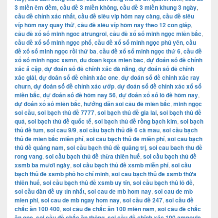
3 miền êm đềm
,
cầu đề 3 miền không
,
cầu đề 3 miền khung 3 ngày
,
cầu đề chính xác nhất
,
cầu đề siêu vip hôm nay càng
,
cầu đề siêu
víp hôm nay quay thử
,
cầu đề siêu víp hôm nay theo 12 con giáp
,
cầu đề xổ số minh ngoc atrungroi
,
cầu đề xổ số minh ngọc miền bắc
,
cầu đề xổ số minh ngọc phố
,
cầu đề xổ số minh ngọc phú yên
,
cầu
đề xổ số minh ngọc rồi thứ ba
,
cầu đề xổ số minh ngọc thứ 6
,
cầu đề
xổ số minh ngoc xsmn
,
du doan kqxs mien bac
,
dự đoán số đề chính
xác ă cặp
,
dự đoán số đề chính xác đà nẵng
,
dự đoán số đề chính
xác giải
,
dự đoán số đề chính xác one
,
dự đoán số đề chính xác ray
churn
,
dự đoán số đề chính xác ướp
,
dự đoán số đề chính xác xổ số
miền bắc
,
dự đoán số đề hôm nay 56
,
dự đoán xổ số lô đề hôm nay
,
dự đoán xổ số miền bắc
,
hướng dẫn soi cầu đề miền bắc
,
minh ngọc
soi cầu
,
soi bạch thủ đề 7777
,
soi bạch thủ đề gia lai
,
soi bạch thủ đề
quả
,
soi bạch thủ đề quốc tế
,
soi bạch thủ đề rồng bạch kim
,
soi bạch
thủ đề tum
,
soi cau 9/9
,
soi cầu bạch thủ đề 6 cà mau
,
soi cầu bạch
thủ đề miền bắc miễn phí
,
soi cầu bạch thủ đề miễn phí
,
soi cầu bạch
thủ đề quảng nam
,
soi cầu bạch thủ đề quảng trị
,
soi cau bach thu đề
rong vang
,
soi cầu bạch thủ đề thừa thiên huế
,
soi cầu bạch thủ đề
xsmb ba mươi ngày
,
soi cầu bạch thủ đề xsmb miễn phí
,
soi cầu
bạch thủ đề xsmb phố hồ chí minh
,
soi cầu bạch thủ đề xsmb thừa
thiên huế
,
soi cầu bạch thủ đề xsmb uy tín
,
soi cầu bạch thủ lô đề
,
soi cầu dàn đề uy tín nhất
,
soi cau de mb hom nay
,
soi cau de mb
mien phi
,
soi cau de mb ngay hom nay
,
soi cầu đề 247
,
soi cầu đề
chắc ăn 100 400
,
soi cầu đề chắc ăn 100 miền nam
,
soi cầu đề chắc
ăn one
,
soi cầu đề chắc ăn thông
,
soi cầu đề chính xác 100 ampoule
,