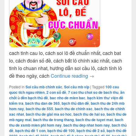
cach tinh cau lo, cách soi lô đề chuẩn nhất, cach bat
lo, cách đoán số đề, cách bắt lô chính xác nhất, cach
tinh lo chuan nhat, hướng dẫn soi cầu lô, cách tính lô
soi cầu chính xác bạc
đề theo ngày, cách
Continue reading
→
Posted in
Soi cầu mb chính xác
,
Soi cầu mb víp
|
Tagged
100 cau
quoc tich ngau nhien
,
2 con số đề
,
7 cao thu chot so de bach thu
,
ăn
chốt ù đền bạch thủ đề
,
bac nho de mien bac
,
bạch kim thư viện đề
kiểm tra
,
bach thu dan de 365
,
bạch thủ dàn đề
,
bach thu de 24h mb
hom nay
,
bach thu de 555
,
bach thu de chinh xac
,
bach thu de chinh
xac nhat
,
bach thu de giai ma so hoc
,
bach thu de hai so
,
bach thu de
mb ngay mai
,
bach thu de trong thang
,
bach thu de tuyet mat
,
bach
thu de xsmb mien phi hom nay
,
bach thu dep nhat hom nay
,
bach thủ
đề
,
bạch thủ đề 1 con
,
bạch thủ đề 100
,
bạch thủ đề 2 số
,
bạch thủ đề
2020
,
bạch thủ đề 2021
,
bạch thủ đề 3 càng
,
bạch thủ đề 86
,
bạch thủ