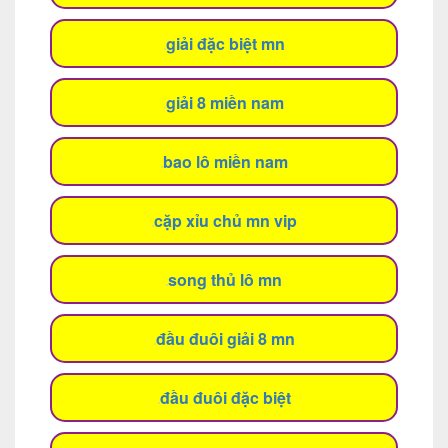
giải đặc biệt mn
giải 8 miền nam
bao lô miền nam
cặp xỉu chủ mn vip
song thủ lô mn
đầu đuôi giải 8 mn
đầu đuôi đặc biệt