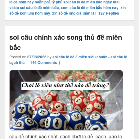
lô đề hôm nay miễn phí
,
tỷ phú soi cầu lô đề miền bắc ngày mai
,
video soi cầu lô đề miền bắc
,
xem cầu lô đề miền bắc hôm nay
,
xin
số đề kon tum hôm nay
,
xin số đề ông địa thần tài
|
127
Replies
soi cầu chính xác song thủ đề miền
bắc
Posted on
07/08/2026
by
soi cầu lô đề 3 miền siêu chuẩn - soi cầu lô
bạch thủ
—
146 Comments ↓
cầu đề chính xác nhất, cách chơi lô đề, cách luận lô