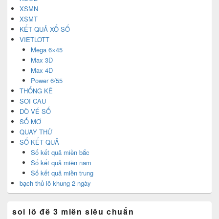
XSMN
XSMT
KẾT QUẢ XỔ SỐ
VIETLOTT
Mega 6×45
Max 3D
Max 4D
Power 6/55
THỐNG KÊ
SOI CẦU
DÒ VÉ SỐ
SỔ MƠ
QUAY THỬ
SỐ KẾT QUẢ
Số kết quả miền bắc
Số kết quả miền nam
Số kết quả miền trung
bạch thủ lô khung 2 ngày
soi lô đề 3 miền siêu chuẩn