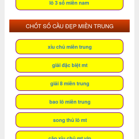
lô 3 số miền nam
CHỐT SỐ CẦU ĐẸP MIỀN TRUNG
xỉu chủ miền trung
giải đặc biệt mt
giải 8 miền trung
bao lô miền trung
song thủ lô mt
cặp xỉu chủ mt vip