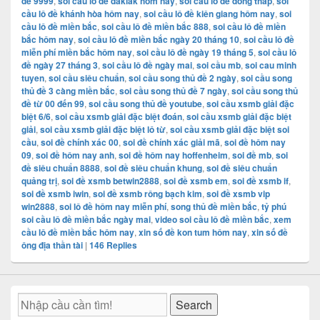
đề 9999
,
soi cầu lô đề daklak hôm nay
,
soi cầu lô đề đồng tháp
,
soi
cầu lô đề khánh hòa hôm nay
,
soi cầu lô đề kiên giang hôm nay
,
soi
cầu lô đề miền bắc
,
soi cầu lô đề miền bắc 888
,
soi cầu lô đề miền
bắc hôm nay
,
soi cầu lô đề miền bắc ngày 20 tháng 10
,
soi cầu lô đề
miễn phí miền bắc hôm nay
,
soi cầu lô đề ngày 19 tháng 5
,
soi cầu lô
đề ngày 27 tháng 3
,
soi cầu lô đề ngày mai
,
soi cầu mb
,
soi cau minh
tuyen
,
soi cầu siêu chuẩn
,
soi cầu song thủ đề 2 ngày
,
soi cầu song
thủ đề 3 càng miền bắc
,
soi cầu song thủ đề 7 ngày
,
soi cầu song thủ
đề từ 00 đến 99
,
soi cầu song thủ đề youtube
,
soi cầu xsmb giải đặc
biệt 6/6
,
soi cầu xsmb giải đặc biệt đoán
,
soi cầu xsmb giải đặc biệt
giải
,
soi cầu xsmb giải đặc biệt lô từ
,
soi cầu xsmb giải đặc biệt soi
cầu
,
soi đề chính xác 00
,
soi đề chính xác giải mã
,
soi đề hôm nay
09
,
soi đề hôm nay anh
,
soi đề hôm nay hoffenheim
,
soi đề mb
,
soi
đề siêu chuẩn 8888
,
soi đề siêu chuẩn khung
,
soi đề siêu chuẩn
quảng trị
,
soi đề xsmb betwin2888
,
soi đề xsmb em
,
soi đề xsmb if
,
soi đề xsmb iwin
,
soi đề xsmb rông bạch kim
,
soi đề xsmb vip
win2888
,
soi lô đề hôm nay miễn phí
,
song thủ đề miền bắc
,
tỷ phú
soi cầu lô đề miền bắc ngày mai
,
video soi cầu lô đề miền bắc
,
xem
cầu lô đề miền bắc hôm nay
,
xin số đề kon tum hôm nay
,
xin số đề
ông địa thần tài
|
146
Replies
Search