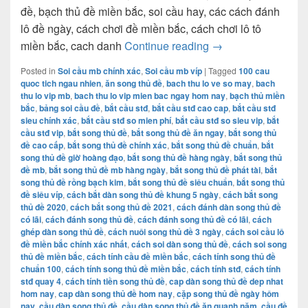
đề, bạch thủ đề miền bắc, soi cầu hay, các cách đánh
lô đề ngày, cách chơi đề miền bắc, cách chơi lô tô
soi cầu chính xác s
miền bắc, cach danh
Continue reading
→
Posted in
Soi cầu mb chính xác
,
Soi cầu mb víp
|
Tagged
100 cau
quoc tich ngau nhien
,
ăn song thủ đề
,
bach thu lo ve so may
,
bach
thu lo vip mb
,
bach thu lo vip mien bac ngay hom nay
,
bạch thủ miền
bắc
,
bảng soi cầu đề
,
bắt cầu stđ
,
bắt cầu stđ cao cap
,
bắt cầu stđ
sieu chính xác
,
bắt cầu stđ so mien phí
,
bắt cầu stđ so sieu vip
,
bắt
cầu stđ vip
,
bắt song thủ đề
,
bắt song thủ đề ăn ngay
,
bắt song thủ
đề cao cấp
,
bắt song thủ đề chính xác
,
bắt song thủ đề chuẩn
,
bắt
song thủ đề giờ hoàng đạo
,
bắt song thủ đề hàng ngày
,
bắt song thủ
đề mb
,
bắt song thủ đề mb hàng ngày
,
bắt song thủ đề phát tài
,
bắt
song thủ đề rồng bạch kim
,
bắt song thủ đề siêu chuẩn
,
bắt song thủ
đề siêu víp
,
cách bắt dàn song thủ đề khung 5 ngày
,
cách bắt song
thủ đề 2020
,
cách bắt song thủ đề 2021
,
cách đánh dàn song thủ đề
có lãi
,
cách đánh song thủ đề
,
cách đánh song thủ đề có lãi
,
cách
ghép dàn song thủ đề
,
cách nuôi song thủ đề 3 ngày
,
cách soi cầu lô
đề miền bắc chính xác nhất
,
cách soi dàn song thủ đề
,
cách soi song
thủ đề miền bắc
,
cách tính cầu đề miền bắc
,
cách tính song thủ đề
chuẩn 100
,
cách tính song thủ đề miền bắc
,
cách tính stđ
,
cách tính
stđ quay 4
,
cách tính tiền song thủ đề
,
cap dàn song thủ đề dep nhat
hom nay
,
cap dàn song thủ đề hom nay
,
cặp song thủ đề ngày hôm
nay
,
cầu dàn song thủ đề
,
cầu dàn song thủ đề ăn quanh năm
,
cầu đề