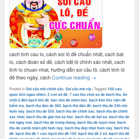
cach tinh cau lo, cách soi lô đề chuẩn nhất, cach bat
lo, cách đoán số đề, cách bắt lô chính xác nhất, cach
tinh lo chuan nhat, hướng dẫn soi cầu lô, cách tính lô
soi cầu chính xác bạc
đề theo ngày, cách
Continue reading
→
Posted in
Soi cầu mb chính xác
,
Soi cầu mb víp
|
Tagged
100 cau
quoc tich ngau nhien
,
2 con số đề
,
7 cao thu chot so de bach thu
,
ăn
chốt ù đền bạch thủ đề
,
bac nho de mien bac
,
bạch kim thư viện đề
kiểm tra
,
bach thu dan de 365
,
bạch thủ dàn đề
,
bach thu de 24h mb
hom nay
,
bach thu de 555
,
bach thu de chinh xac
,
bach thu de chinh
xac nhat
,
bach thu de giai ma so hoc
,
bach thu de hai so
,
bach thu de
mb ngay mai
,
bach thu de trong thang
,
bach thu de tuyet mat
,
bach
thu de xsmb mien phi hom nay
,
bach thu dep nhat hom nay
,
bach thủ
đề
,
bạch thủ đề 1 con
,
bạch thủ đề 100
,
bạch thủ đề 2 số
,
bạch thủ đề
2020
,
bạch thủ đề 2021
,
bạch thủ đề 3 càng
,
bạch thủ đề 86
,
bạch thủ