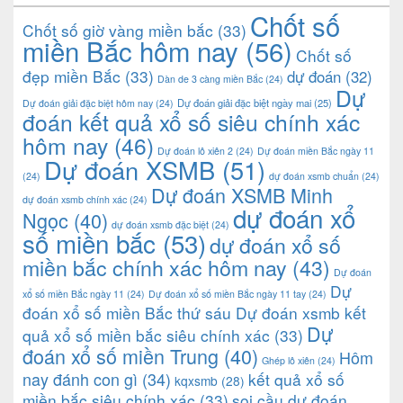
Chốt số
Chốt số giờ vàng miền bắc
(33)
miền Bắc hôm nay
(56)
Chốt số
đẹp miền Bắc
(33)
dự đoán
(32)
Dàn de 3 càng miền Bắc
(24)
Dự
Dự đoán giải đặc biệt ngày mai
(25)
Dự đoán giải đặc biệt hôm nay
(24)
đoán kết quả xổ số siêu chính xác
hôm nay
(46)
Dự đoán lô xiên 2
(24)
Dự đoán miền Bắc ngày 11
Dự đoán XSMB
(51)
(24)
dự đoán xsmb chuẩn
(24)
Dự đoán XSMB Minh
dự đoán xsmb chính xác
(24)
dự đoán xổ
Ngọc
(40)
dự đoán xsmb đặc biệt
(24)
số miền bắc
(53)
dự đoán xổ số
miền bắc chính xác hôm nay
(43)
Dự đoán
Dự
xổ số miền Bắc ngày 11
(24)
Dự đoán xổ số miền Bắc ngày 11 tay
(24)
đoán xổ số miền Bắc thứ sáu Dự đoán xsmb kết
Dự
quả xổ số miền bắc siêu chính xác
(33)
đoán xổ số miền Trung
(40)
Hôm
Ghép lô xiên
(24)
nay đánh con gì
(34)
kết quả xổ số
kqxsmb
(28)
miền bắc siêu chính xác
(33)
soi cầu dự đoán