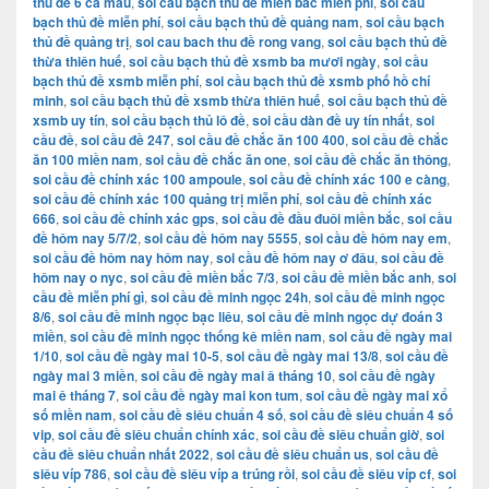
thủ đề 6 cà mau
,
soi cầu bạch thủ đề miền bắc miễn phí
,
soi cầu
bạch thủ đề miễn phí
,
soi cầu bạch thủ đề quảng nam
,
soi cầu bạch
thủ đề quảng trị
,
soi cau bach thu đề rong vang
,
soi cầu bạch thủ đề
thừa thiên huế
,
soi cầu bạch thủ đề xsmb ba mươi ngày
,
soi cầu
bạch thủ đề xsmb miễn phí
,
soi cầu bạch thủ đề xsmb phố hồ chí
minh
,
soi cầu bạch thủ đề xsmb thừa thiên huế
,
soi cầu bạch thủ đề
xsmb uy tín
,
soi cầu bạch thủ lô đề
,
soi cầu dàn đề uy tín nhất
,
soi
cầu đề
,
soi cầu đề 247
,
soi cầu đề chắc ăn 100 400
,
soi cầu đề chắc
ăn 100 miền nam
,
soi cầu đề chắc ăn one
,
soi cầu đề chắc ăn thông
,
soi cầu đề chính xác 100 ampoule
,
soi cầu đề chính xác 100 e càng
,
soi cầu đề chính xác 100 quảng trị miễn phí
,
soi cầu đề chính xác
666
,
soi cầu đề chính xác gps
,
soi cầu đề đầu đuôi miền bắc
,
soi cầu
đề hôm nay 5/7/2
,
soi cầu đề hôm nay 5555
,
soi cầu đề hôm nay em
,
soi cầu đề hôm nay hôm nay
,
soi cầu đề hôm nay ơ đâu
,
soi cầu đề
hôm nay o nyc
,
soi cầu đề miền bắc 7/3
,
soi cầu đề miền bắc anh
,
soi
cầu đề miễn phí gì
,
soi cầu đề minh ngọc 24h
,
soi cầu đề minh ngọc
8/6
,
soi cầu đề minh ngọc bạc liêu
,
soi cầu đề minh ngọc dự đoán 3
miền
,
soi cầu đề minh ngọc thống kê miền nam
,
soi cầu đề ngày mai
1/10
,
soi cầu đề ngày mai 10-5
,
soi cầu đề ngày mai 13/8
,
soi cầu đề
ngày mai 3 miền
,
soi cầu đề ngày mai â tháng 10
,
soi cầu đề ngày
mai ê tháng 7
,
soi cầu đề ngày mai kon tum
,
soi cầu đề ngày mai xổ
số miền nam
,
soi cầu đề siêu chuẩn 4 số
,
soi cầu đề siêu chuẩn 4 số
vip
,
soi cầu đề siêu chuẩn chính xác
,
soi cầu đề siêu chuẩn giờ
,
soi
cầu đề siêu chuẩn nhất 2022
,
soi cầu đề siêu chuẩn us
,
soi cầu đề
siêu víp 786
,
soi cầu đề siêu víp a trúng rồi
,
soi cầu đề siêu víp cf
,
soi