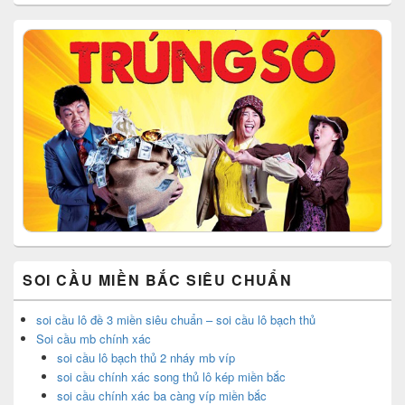
SOI CẦU MIỀN BẮC SIÊU CHUẨN
soi cầu lô đề 3 miền siêu chuẩn – soi cầu lô bạch thủ
Soi cầu mb chính xác
soi cầu lô bạch thủ 2 nháy mb víp
soi cầu chính xác song thủ lô kép miền bắc
soi cầu chính xác ba càng víp miền bắc