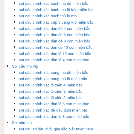
soi cầu chính xác bạch thủ đề miền bắc
soi cầu chính xác bạch thủ lô kép miền bắc
soi cầu chính xác bạch thủ lô mb
soi cầu chính xác cặp 3 càng víp miền bắc
soi cầu chính xác dàn đề 4 con miền bắc
soi cầu chính xác dàn đề 6 con miền bắc
soi cầu chính xác dàn đề 8 con miền bắc
soi cầu chính xác dàn đề 10 con miền bắc
soi cầu chính xác dàn lô 10 con miền bắc
soi cầu chính xác dàn lô 4 con miền bắc
Soi cầu mb víp
soi cầu chính xác song thủ đề miền bắc
soi cầu chính xác song thủ lô miền bắc
soi cầu chính xác lô xiên 4 miền bắc
soi cầu chính xác lô xiên 3 miền bắc
soi cầu chính xác lô xiên 2 miền bắc
soi cầu chính xác dàn lô 6 con miền bắc
soi cầu chính xác đề đầu đuôi miền bắc
soi cầu chính xác dàn lô 8 con miền bắc
Soi cầu mn
soi cầu sớ đầu đuôi giải đặc biệt miền nam