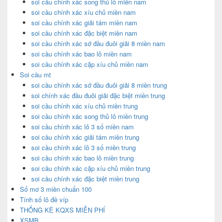
soi cầu chính xác song thủ lô miền nam
soi cầu chính xác xíu chủ miền nam
soi cầu chính xác giải tám miền nam
soi cầu chính xác đặc biệt miền nam
soi cầu chính xác sớ đầu đuôi giải 8 miền nam
soi cầu chính xác bao lô miền nam
soi cầu chính xác cặp xíu chủ miền nam
Soi cầu mt
soi cầu chính xác sớ đầu đuôi giải 8 miền trung
soi chính xác đầu đuôi giải đặc biệt miền trung
soi cầu chính xác xíu chủ miền trung
soi cầu chính xác song thủ lô miền trung
soi cầu chính xác lô 3 số miền nam
soi cầu chính xác giải tám miền trung
soi cầu chính xác lô 3 số miền trung
soi cầu chính xác bao lô miền trung
soi cầu chính xác cặp xíu chủ miền trung
soi cầu chính xác đặc biệt miền trung
Sổ mơ 3 miền chuẩn 100
Tính số lô đề víp
THỐNG KÊ KQXS MIỄN PHÍ
XSMB