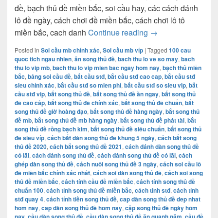
đề, bạch thủ đề miền bắc, soi cầu hay, các cách đánh
lô đề ngày, cách chơi đề miền bắc, cách chơi lô tô
soi cầu chính xác s
miền bắc, cach danh
Continue reading
→
Posted in
Soi cầu mb chính xác
,
Soi cầu mb víp
|
Tagged
100 cau
quoc tich ngau nhien
,
ăn song thủ đề
,
bach thu lo ve so may
,
bach
thu lo vip mb
,
bach thu lo vip mien bac ngay hom nay
,
bạch thủ miền
bắc
,
bảng soi cầu đề
,
bắt cầu stđ
,
bắt cầu stđ cao cap
,
bắt cầu stđ
sieu chính xác
,
bắt cầu stđ so mien phí
,
bắt cầu stđ so sieu vip
,
bắt
cầu stđ vip
,
bắt song thủ đề
,
bắt song thủ đề ăn ngay
,
bắt song thủ
đề cao cấp
,
bắt song thủ đề chính xác
,
bắt song thủ đề chuẩn
,
bắt
song thủ đề giờ hoàng đạo
,
bắt song thủ đề hàng ngày
,
bắt song thủ
đề mb
,
bắt song thủ đề mb hàng ngày
,
bắt song thủ đề phát tài
,
bắt
song thủ đề rồng bạch kim
,
bắt song thủ đề siêu chuẩn
,
bắt song thủ
đề siêu víp
,
cách bắt dàn song thủ đề khung 5 ngày
,
cách bắt song
thủ đề 2020
,
cách bắt song thủ đề 2021
,
cách đánh dàn song thủ đề
có lãi
,
cách đánh song thủ đề
,
cách đánh song thủ đề có lãi
,
cách
ghép dàn song thủ đề
,
cách nuôi song thủ đề 3 ngày
,
cách soi cầu lô
đề miền bắc chính xác nhất
,
cách soi dàn song thủ đề
,
cách soi song
thủ đề miền bắc
,
cách tính cầu đề miền bắc
,
cách tính song thủ đề
chuẩn 100
,
cách tính song thủ đề miền bắc
,
cách tính stđ
,
cách tính
stđ quay 4
,
cách tính tiền song thủ đề
,
cap dàn song thủ đề dep nhat
hom nay
,
cap dàn song thủ đề hom nay
,
cặp song thủ đề ngày hôm
nay
,
cầu dàn song thủ đề
,
cầu dàn song thủ đề ăn quanh năm
,
cầu đề