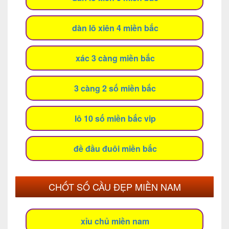
dàn lô xiên 4 miền bắc
xác 3 càng miền bắc
3 càng 2 số miền bắc
lô 10 số miền bắc vip
đề đầu đuôi miền bắc
CHỐT SỐ CẦU ĐẸP MIỀN NAM
xỉu chủ miền nam